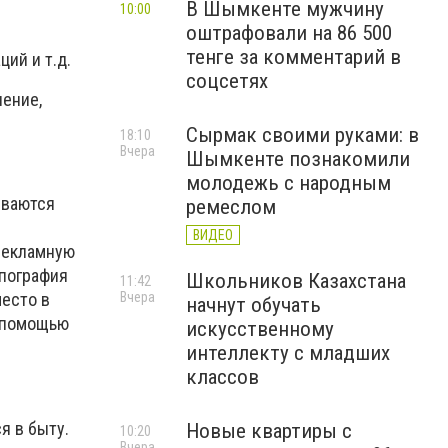
В Шымкенте мужчину
10:00
оштрафовали на 86 500
тенге за комментарий в
ий и т.д.
соцсетях
нение,
Сырмак своими руками: в
18:10
Вчера
Шымкенте познакомили
молодежь с народным
иваются
ремеслом
ВИДЕО
 рекламную
ипография
Школьников Казахстана
11:42
Вчера
есто в
начнут обучать
С помощью
искусственному
интеллекту с младших
классов
я в быту.
Новые квартиры с
10:20
Вчера