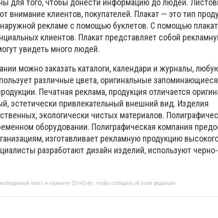
ны для того, чтобы донести информацию до людей. Листов
ют внимание клиентов, покупателей. Плакат — это тип прод
 наружной рекламе с помощью буклетов. С помощью плака
нциальных клиентов. Плакат представляет собой рекламн
могут увидеть много людей.
ании можно заказать каталоги, календари и журналы, любу
пользует различные цвета, оригинальные запоминающиес
продукции. Печатная реклама, продукция отличается ориги
ый, эстетически привлекательный внешний вид. Изделия
ественных, экологически чистых материалов. Полиграфиче
ременном оборудовании. Полиграфическая компания предо
рганизациям, изготавливает рекламную продукцию высокого
иалисты разработают дизайн изделий, используют черно-
еобходимый текст и нажмите Ctrl+Enter, чтобы сообщить об этом редакции