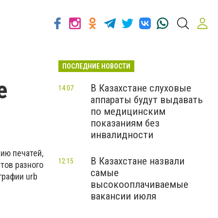
ПОСЛЕДНИЕ НОВОСТИ
е
В Казахстане слуховые
14:07
аппараты будут выдавать
по медицинским
показаниям без
инвалидности
ию печатей,
В Казахстане назвали
12:15
етов разного
самые
графии urb
высокооплачиваемые
вакансии июля