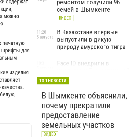
ки содержат
ремонтом получили 96
укции,
семей в Шымкенте
та можно
ВИДЕО
ую
В Казахстане впервые
11:28
5 августа
выпустили в дикую
ю печатную
природу амурского тигра
я шрифты для
нальным
Face ID внедрили в
10:31
5 августа
колледжах Туркестанской
ские изделия
области для учета
ставляет
ТОП НОВОСТИ
посещаемости
 качества.
В Шымкенте объяснили,
белую,
ВИДЕО
почему прекратили
предоставление
земельных участков
ВИДЕО