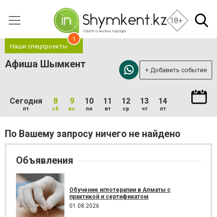
18+
1
Наши спецпроекты
Афиша Шымкент
+ Добавить событие
Сегодня
8
9
10
11
12
13
14
пт
сб
вс
пн
вт
ср
чт
пт
По Вашему запросу ничего не найдено
Объявления
Обучение иглотерапии в Алматы с
практикой и сертификатом
01.08.2026