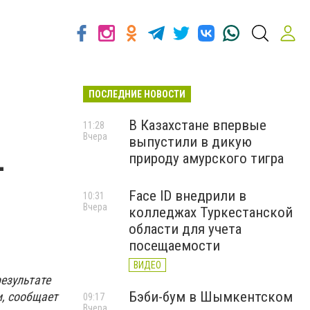
ПОСЛЕДНИЕ НОВОСТИ
В Казахстане впервые
11:28
Вчера
выпустили в дикую
-
природу амурского тигра
Face ID внедрили в
10:31
Вчера
колледжах Туркестанской
области для учета
посещаемости
ВИДЕО
езультате
Бэби-бум в Шымкентском
и, сообщает
09:17
Вчера