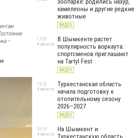
зоопарке: родились нахур,
хамелеоны и другие редкие
животные
ВИДЕО
иентам
Состояние
В Шымкенте растет
17:59
нка –
4 августа
популярность воркаута:
спортсменов приглашают
ие
на Tartyl Fest
ВИДЕО
Туркестанская область
13:10
4 августа
начала подготовку к
отопительному сезону
2026–2027
ВИДЕО
На Шымкент и
10:19
4 августа
Туркестанскую область