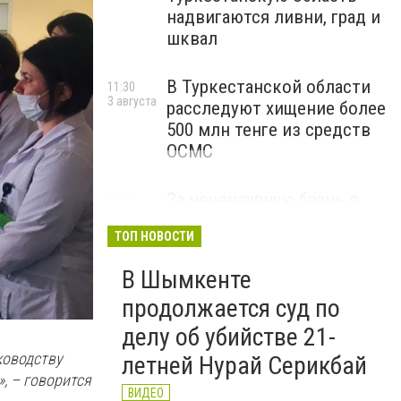
надвигаются ливни, град и
шквал
В Туркестанской области
11:30
3 августа
расследуют хищение более
500 млн тенге из средств
ОСМС
За нецензурную брань в
10:17
3 августа
соцсетях и на улице
ТОП НОВОСТИ
казахстанцам грозят
штрафы и арест
В Шымкенте
ВИДЕО
продолжается суд по
делу об убийстве 21-
ководству
летней Нурай Серикбай
, – говорится
ВИДЕО