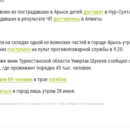
а.
двоих из пострадавших в Арыси детей
доставят
в Нур-Султ
адавших в результате ЧП
доставлены
в Алматы.
 на складах одной из воинских частей в городе Арысь утр
 них
поступило
на пульт противопожарной службы в 9.20.
же аким Туркестанской области Умирзак Шукеев сообщил 
а
, где проживают порядка 45 тыс. человек.
али 89 человек
и трое
погибли
.
аться
в город лишь утром 28 июня.
еобходимый текст и нажмите Ctrl+Enter, чтобы сообщить об этом редакции