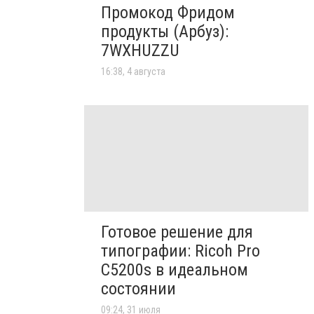
Промокод Фридом
продукты (Арбуз):
7WXHUZZU
16:38, 4 августа
Готовое решение для
типографии: Ricoh Pro
C5200s в идеальном
состоянии
09:24, 31 июля