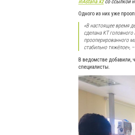
inAstana
.
kz
со ссылкой н
Одного из них уже проо
«В настоящее время де
сделана КТ головного 
прооперированного ма
стабильно тяжёлое», –
В ведомстве добавили, 
специалисты.