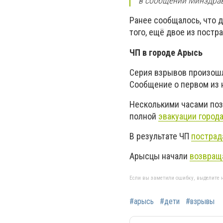
в сообщении Минздрав
Ранее сообщалось, что 
того, ещё двое из постр
ЧП в городе Арысь
Серия взрывов произошла
Сообщение о первом из
Несколькими часами поз
полной
эвакуации город
В результате ЧП
пострад
Арысцы начали
возвращ
Если вы заметили ошибку, выделите н
#арысь
#дети
#взрывы