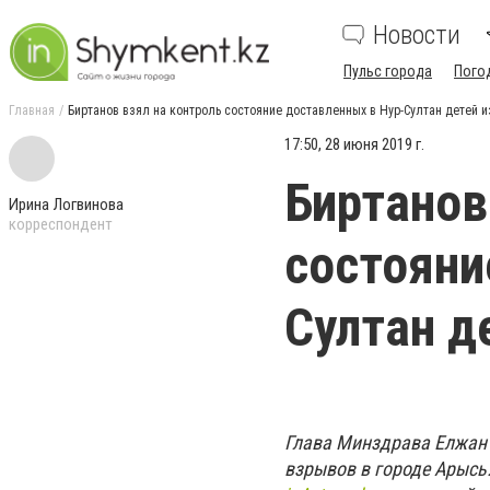
Новости
Пульс города
Пого
Главная
Биртанов взял на контроль состояние доставленных в Нур-Султан детей и
17:50, 28 июня 2019 г.
Биртанов
Ирина Логвинова
корреспондент
состояни
Султан д
Глава Минздрава Елжан 
взрывов в городе Арысь