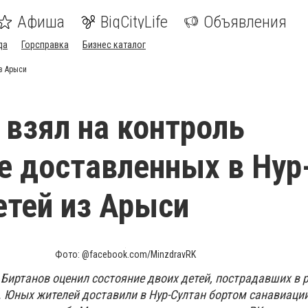
Афиша
BigCityLife
Объявления
да
Горсправка
Бизнес каталог
з Арыси
 взял на контроль
е доставленных в Нур
етей из Арыси
Фото: @facebook.com/MinzdravRK
Биртанов оценил состояние двоих детей, пострадавших в р
. Юных жителей доставили в Нур-Султан бортом санавиаци