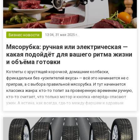
Бизнес новости
13:04,
31 мая 2025 г.
Мясорубка: ручная или электрическая —
какая подойдёт для вашего ритма жизни
и объёма готовки
Котлеты с хрустящей корочкой, домашние колбаски,
фрикадельки без «усилителей вкуса» — всё это начинается не с
приправ, а с выбора правильной мясорубка. И тут начинается
классика жанра: кто-то топит за проверенную временем ручную,
кто-то считает, что только мотор и кнопка «вперёд» спасают
ужин. А истина, как всегда, где-то между фаршем и здравым
смыслом. Давайте разберёмся: что подходит вам — брутальный
крутящий агрегат с мускульным приводом или быстрая эле...