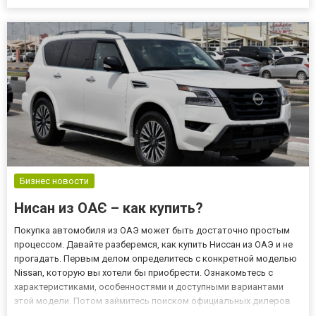
моделей в этой категории. В данной статье мы расскажем о
преимуществах этих шин и том, почему они могут быть
оптимальным выбором для вашего а...
Бизнес новости
Нисан из ОАЄ – как купить?
Покупка автомобиля из ОАЭ может быть достаточно простым
процессом. Давайте разберемся, как купить Ниссан из ОАЭ и не
прогадать. Первым делом определитесь с конкретной моделью
Nissan, которую вы хотели бы приобрести. Ознакомьтесь с
характеристиками, особенностями и доступными вариантами
этой модели. Потом займитесь поиском официальных дилеров
Nissan в ОАЭ. Проверьте их репутацию, условия продажи и