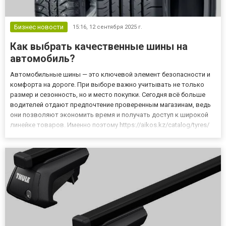
Бизнес новости
15:16,
12 сентября 2025 г.
Как выбрать качественные шины на
автомобиль?
Автомобильные шины — это ключевой элемент безопасности и
комфорта на дороге. При выборе важно учитывать не только
размер и сезонность, но и место покупки. Сегодня всё больше
водителей отдают предпочтение проверенным магазинам, ведь
они позволяют экономить время и получать доступ к широкой
линейке товаров. Именно поэтому https://aikos.kz/catalog/tyres/
стал востребованной площадкой: он является официальным
дистрибьютором ведущих мировых производителей шин и...