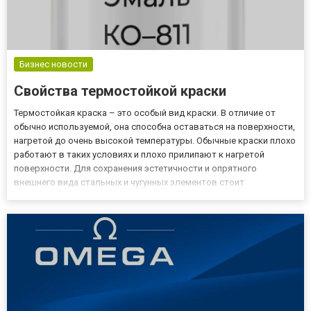
Бизнес новости
Свойства термостойкой краски
Термостойкая краска – это особый вид краски. В отличие от
обычно используемой, она способна оставаться на поверхности,
нагретой до очень высокой температуры. Обычные краски плохо
работают в таких условиях и плохо прилипают к нагретой
поверхности. Для сохранения эстетичности и опрятного
внешнего вида стальных и чугунных элементов стоит
использовать термостойкую краску, приобрести которую
можно на https://kraska.kz/g4942222-termostojkie-kraski.
Термостойкая...