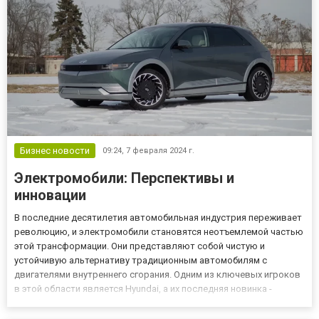
учетом надежности и униве...
Бизнес новости
09:24,
7 февраля 2024 г.
Электромобили: Перспективы и
инновации
В последние десятилетия автомобильная индустрия переживает
революцию, и электромобили становятся неотъемлемой частью
этой трансформации. Они представляют собой чистую и
устойчивую альтернативу традиционным автомобилям с
двигателями внутреннего сгорания. Одним из ключевых игроков
в этой области является Hyundai, а их последняя новинка -
Hyundai Ioniq 5, становится ярким примером того, как инновации
в электромобильной отрасли вносят изменения в будущее