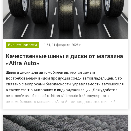
Бизнес новости
11:34,
11 февраля 2025 г.
Качественные шины и диски от магазина
«Altra Auto»
Шины и диски для автомобилей являются самым
востребованным видом продукции среди автовладельцев. Это
связано с вопросами безопасности, управляемости автомобиля,
а также его тюнингования и индивидуализации. Для удобства
автолюбителей на сайте https://altraauto.kz/ популярного
автомобильного магазина «Altra Auto» предлагается шинный
калькулятор, с помощью которого можно быстро и удобно
подобрать необходимые шины и диски. Для этого на
https://altraauto.kz/ek...