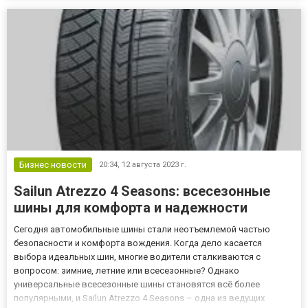
плотному контакту с трассой возможен высокий контроль над
авто. Сезонные вариант...
Бизнес новости
20:34,
12 августа 2023 г.
Sailun Atrezzo 4 Seasons: всесезонные
шины для комфорта и надежности
Сегодня автомобильные шины стали неотъемлемой частью
безопасности и комфорта вождения. Когда дело касается
выбора идеальных шин, многие водители сталкиваются с
вопросом: зимние, летние или всесезонные? Однако
универсальные всесезонные шины становятся всё более
популярными, и Sailun Atrezzo 4 Seasons – одна из ведущих