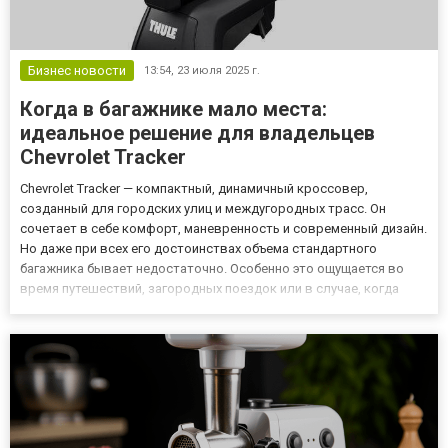
Бизнес новости
13:54,
23 июля 2025 г.
Когда в багажнике мало места:
идеальное решение для владельцев
Chevrolet Tracker
Chevrolet Tracker — компактный, динамичный кроссовер,
созданный для городских улиц и междугородных трасс. Он
сочетает в себе комфорт, маневренность и современный дизайн.
Но даже при всех его достоинствах объема стандартного
багажника бывает недостаточно. Особенно это ощущается во
время путешествий, загородных поездок или в случае, когда
нужно перевезти спортивное снаряжение, детскую коляску или
просто много вещей. В таких ситуациях на помощь приходит
допол...