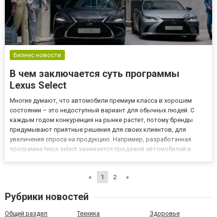
Бизнес новости
В чем заключается суть программы
Lexus Select
Многие думают, что автомобили премиум класса в хорошем
состоянии – это недоступный вариант для обычных людей. С
каждым годом конкуренция на рынке растет, потому бренды
придумывают приятные решения для своих клиентов, для
увеличения спроса на продукцию. Например, разработанная
программа lexus select занимается продажей автомобилей в
состоянии б/у с прозрачной историей и удобной процедурой
покупки. Особенность покупки автомобилей с пробегом от Lexus
«
1
2
»
Покупка...
Рубрики новостей
Общий раздел
Техника
Здоровье