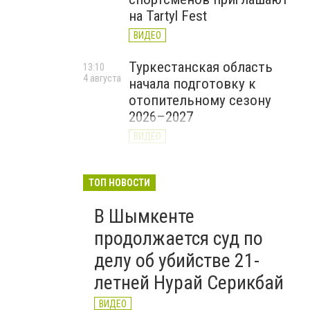
на Tartyl Fest
ВИДЕО
Туркестанская область
13:10
4 августа
начала подготовку к
отопительному сезону
2026–2027
ВИДЕО
На Шымкент и
10:19
4 августа
Туркестанскую область
ТОП НОВОСТИ
надвигаются ливни, град и
В Шымкенте
шквал
продолжается суд по
делу об убийстве 21-
летней Нурай Серикбай
ВИДЕО