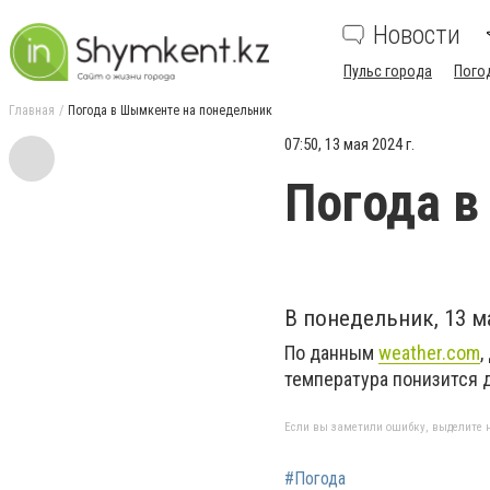
Новости
Пульс города
Пого
Главная
Погода в Шымкенте на понедельник
07:50, 13 мая 2024 г.
Погода в
В понедельник, 13 м
По данным
weather.com
,
температура понизится д
Если вы заметили ошибку, выделите н
#Погода