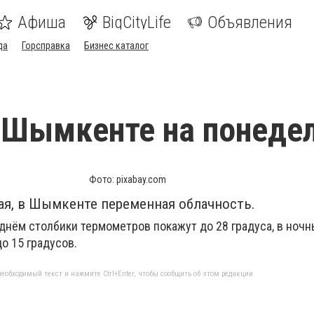
Афиша
BigCityLife
Объявления
да
Горсправка
Бизнес каталог
 Шымкенте на понеде
Фото: pixabay.com
ая, в Шымкенте переменная облачность.
 днём столбики термометров покажут до 28 градуса, в ноч
о 15 градусов.
еобходимый текст и нажмите Ctrl+Enter, чтобы сообщить об этом редакции