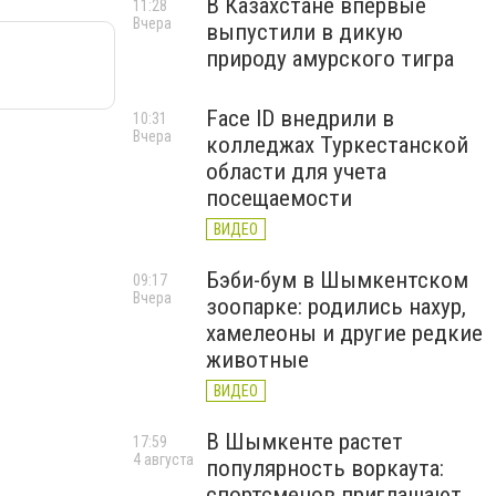
В Казахстане впервые
11:28
Вчера
выпустили в дикую
природу амурского тигра
Face ID внедрили в
10:31
Вчера
колледжах Туркестанской
области для учета
посещаемости
ВИДЕО
Бэби-бум в Шымкентском
09:17
Вчера
зоопарке: родились нахур,
хамелеоны и другие редкие
животные
ВИДЕО
В Шымкенте растет
17:59
4 августа
популярность воркаута:
спортсменов приглашают