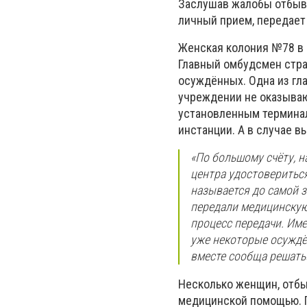
Заслушав жалобы отбыв
личный прием, передае
Женская колония №78 в 
Главный омбудсмен стра
осуждённых. Одна из гла
учреждении не оказываю
установленным термина
инстанции. А в случае 
«По большому счёту, н
центра удостовериться
называется до самой з
передали медицинскую
процесс передачи. Име
уже некоторые осуждё
вместе сообща решать»
Несколько женщин, отбы
медицинской помощью. П