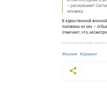
— рассказывает Салта
человека.
В единственной женской
половины из них — отбы
отмечают, что, несмотря
Если вы заметили ошибку, выделите н
#Колония
#Шымкент