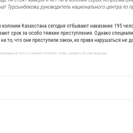
нат Турсынбекова, руководитель национального центра по п
 колонии Казахстана сегодня отбывают наказание 195 чел
вают срок за особо тяжкие преступления. Однако специал
 на то, что они преступили закон, их права нарушаться не 
еобходимый текст и нажмите Ctrl+Enter, чтобы сообщить об этом редакции