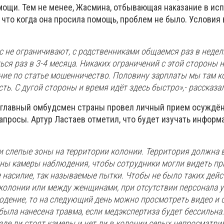
мощи. Тем не менее, Жасмина, отбывающая наказание в ис
т, что когда она просила помощь, проблем не было. Условия 
с не ограничивают, с родственниками общаемся раз в недел
ся раз в 3-4 месяца. Никаких ограничений с этой стороны н
ние по статье мошенничество. Половину зарплаты мы там к
ь. С дугой стороны и время идёт здесь быстро»,- рассказа
 главный омбудсмен страны провел личный прием осуждён
апросы. Артур Ластаев отметил, что будет изучать информ
и слепые зоны на территории колонии. Территория должна 
ны камеры наблюдения, чтобы сотрудники могли видеть пр
 насилие, так называемые пытки. Чтобы не было таких дейс
колонии или между женщинами, при отсутствии персонала 
юдение, то на следующий день можно просмотреть видео и 
ыла нанесена травма, если медэкспертиза будет бессильна
зде ли стоят камеры и нет ли в колонии серых непросматри