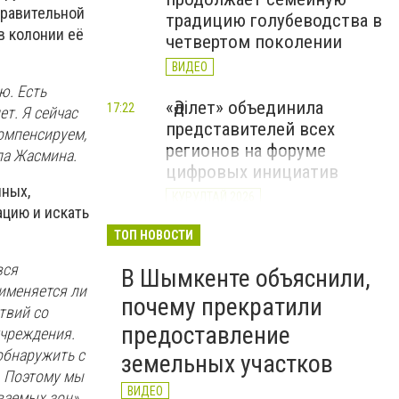
правительной
традицию голубеводства в
в колонии её
четвертом поколении
ВИДЕО
ю. Есть
«Әділет» объединила
17:22
ет. Я сейчас
представителей всех
омпенсируем,
регионов на форуме
ла Жасмина.
цифровых инициатив
ных,
КУРУЛТАЙ 2026
ацию и искать
В Казахстане назвали
ТОП НОВОСТИ
12:15
самые
вся
В Шымкенте объяснили,
высокооплачиваемые
именяется ли
вакансии июля
почему прекратили
твий со
предоставление
учреждения.
обнаружить с
земельных участков
. Поэтому мы
ВИДЕО
ваемых зон»,