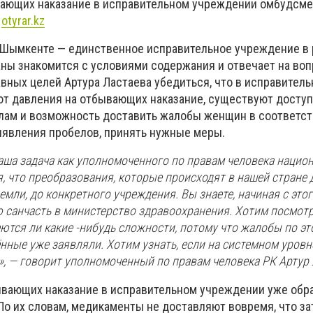
ающих наказание в исправительном учреждении омбудсме
т
otyrar.kz
Шымкенте — единственное исправительное учреждение в 
ны знакомится с условиями содержания и отвечает на во
вных целей Артура Ластаева убедиться, что в исправител
т давления на отбывающих наказание, существуют доступ
лам и возможность доставить жалобы женщин в соответс
выявления пробелов, принять нужные меры.
аша задача как уполномоченного по правам человека нацио
, что преобразования, которые происходят в нашей стране д
емли, до конкретного учреждения. Вы знаете, начиная с этог
 санчасть в министерство здравоохранения. Хотим посмотр
ются ли какие -нибудь сложности, потому что жалобы по эт
нные уже заявляли. Хотим узнать, если на системном уров
, — говорит уполномоченный по правам человека РК Артур 
вающих наказание в исправительном учреждении уже обр
о их словам, медикаменты не доставляют вовремя, что з