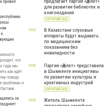
предлагает партия «Әділет»
н провел
для развития библиотек и
книгоиздания
республике.
КУРУЛТАЙ 2026
просы
ьном
В Казахстане слуховые
19:07
 к
аппараты будут выдавать
твующие
по медицинским
показаниям без
инвалидности
нального
оходят, что
Партия «Әділет» представила
о года, мы
19:00
в Шымкенте инициативы
еть как идёт
по развитию культуры и
ому поводу
креативных индустрий
не проблемы и
Ластаев.
КУРУЛТАЙ 2026
ащались за
Житель Шымкента
18:50
атрудняет
продолжает семейную