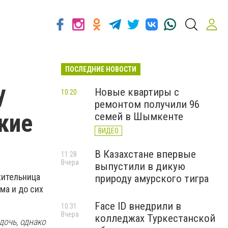
ПОСЛЕДНИЕ НОВОСТИ
у
Новые квартиры с
10:20
ремонтом получили 96
кие
семей в Шымкенте
ВИДЕО
В Казахстане впервые
11:28
Вчера
выпустили в дикую
жительница
природу амурского тигра
ма и до сих
Face ID внедрили в
10:31
Вчера
колледжах Туркестанской
дочь, однако