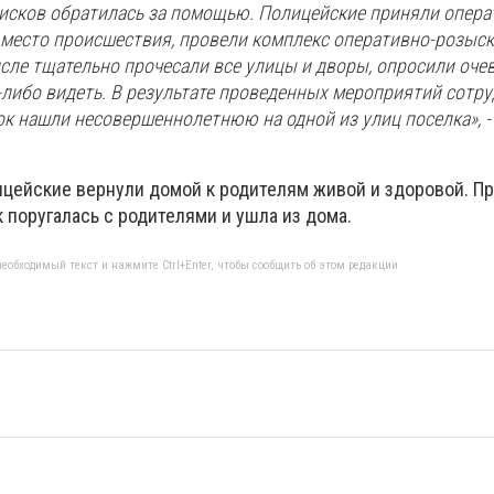
исков обратилась за помощью. Полицейские приняли опер
а место происшествия, провели комплекс оперативно-розыс
сле тщательно прочесали все улицы и дворы, опросили оче
-либо видеть. В результате проведенных мероприятий сотр
ок нашли несовершеннолетнюю на одной из улиц поселка», 
цейские вернули домой к родителям живой и здоровой. П
 поругалась с родителями и ушла из дома.
еобходимый текст и нажмите Ctrl+Enter, чтобы сообщить об этом редакции