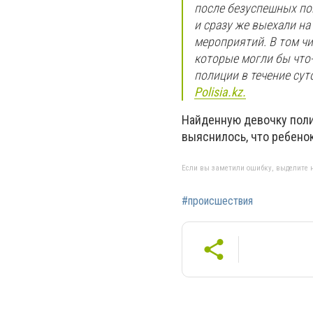
после безуспешных по
и сразу же выехали н
мероприятий. В том чи
которые могли бы что
полиции в течение сут
Polisia.kz.
Найденную девочку поли
выяснилось, что ребенок
Если вы заметили ошибку, выделите н
#происшествия