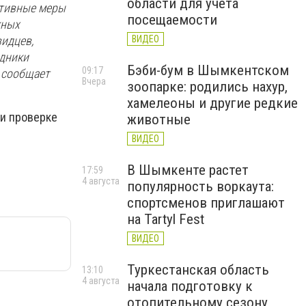
области для учета
ативные меры
посещаемости
кных
ВИДЕО
видцев,
удники
Бэби-бум в Шымкентском
09:17
- сообщает
Вчера
зоопарке: родились нахур,
хамелеоны и другие редкие
ри проверке
животные
ВИДЕО
В Шымкенте растет
17:59
4 августа
популярность воркаута:
спортсменов приглашают
на Tartyl Fest
ВИДЕО
Туркестанская область
13:10
4 августа
начала подготовку к
отопительному сезону