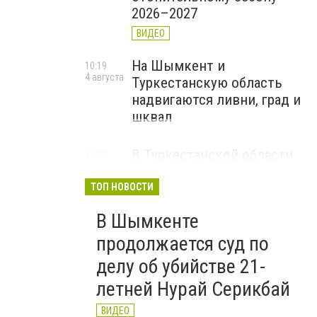
2026–2027
ВИДЕО
На Шымкент и
10:19
4 августа
Туркестанскую область
надвигаются ливни, град и
шквал
В Туркестанской области
11:30
3 августа
расследуют хищение более
500 млн тенге из средств
ТОП НОВОСТИ
ОСМС
В Шымкенте
продолжается суд по
делу об убийстве 21-
летней Нурай Серикбай
ВИДЕО