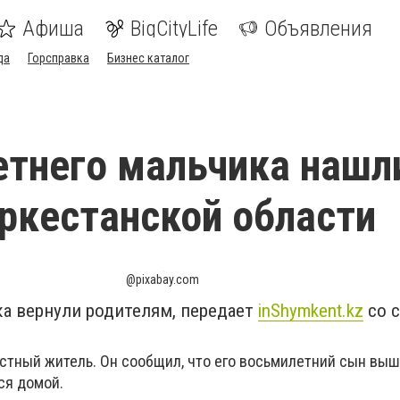
Афиша
BigCityLife
Объявления
да
Горсправка
Бизнес каталог
тнего мальчика нашл
уркестанской области
@pixabay.com
а вернули родителям, передает
inShymkent.kz
со 
стный житель. Он сообщил, что его восьмилетний сын выш
лся домой.