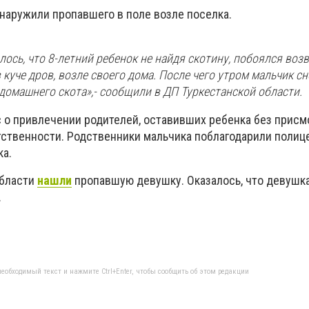
наружили пропавшего в поле возле поселка.
ось, что 8-летний ребенок не найдя скотину, побоялся воз
 куче дров, возле своего дома. После чего утром мальчик с
домашнего скота»,- сообщили в ДП Туркестанской области.
 о привлечении родителей, оставивших ребенка без присм
ственности. Родственники мальчика поблагодарили полиц
ка.
области
нашли
пропавшую девушку. Оказалось, что девушк
.
еобходимый текст и нажмите Ctrl+Enter, чтобы сообщить об этом редакции