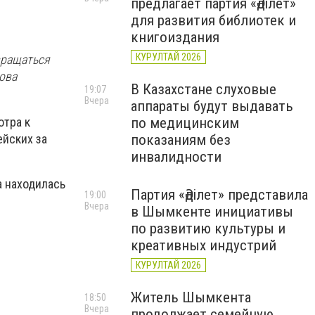
предлагает партия «Әділет»
для развития библиотек и
книгоиздания
КУРУЛТАЙ 2026
вращаться
нова
В Казахстане слуховые
19:07
Вчера
аппараты будут выдавать
отра к
по медицинским
ейских за
показаниям без
инвалидности
а находилась
Партия «Әділет» представила
19:00
Вчера
в Шымкенте инициативы
по развитию культуры и
креативных индустрий
КУРУЛТАЙ 2026
Житель Шымкента
18:50
Вчера
продолжает семейную