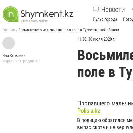
Новости
Пульс города
Пого
Главная
Восьмилетнего мальчика нашли в поле в Туркестанской области
11:30, 30 июля 2020 г.
Восьмиле
Яна Комлева
журналист-редактор
поле в Т
Пропавшего мальчик
Polisia.kz
.
В полицию обратился ме
выпас скота и не верну