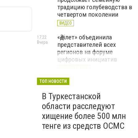
традицию голубеводства в
четвертом поколении
ВИДЕО
«Әділет» объединила
17:22
Вчера
представителей всех
регионов на форуме
цифровых инициатив
КУРУЛТАЙ 2026
В Казахстане назвали
ТОП НОВОСТИ
12:15
Вчера
самые
В Туркестанской
высокооплачиваемые
вакансии июля
области расследуют
хищение более 500 млн
тенге из средств ОСМС