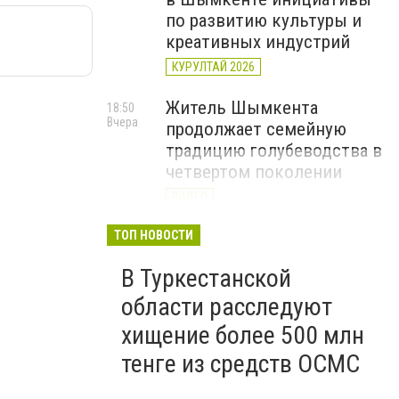
по развитию культуры и
креативных индустрий
КУРУЛТАЙ 2026
Житель Шымкента
18:50
Вчера
продолжает семейную
традицию голубеводства в
четвертом поколении
ВИДЕО
«Әділет» объединила
ТОП НОВОСТИ
17:22
Вчера
представителей всех
В Туркестанской
регионов на форуме
цифровых инициатив
области расследуют
КУРУЛТАЙ 2026
хищение более 500 млн
тенге из средств ОСМС