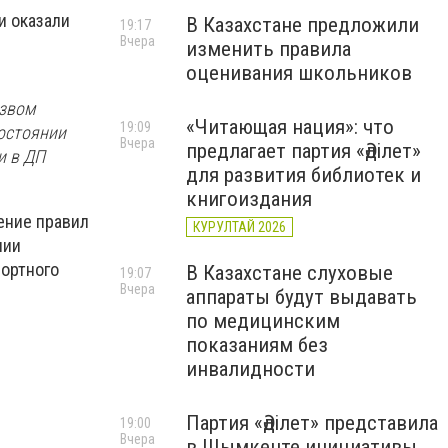
и оказали
В Казахстане предложили
19:17
Вчера
изменить правила
оценивания школьников
езвом
«Читающая нация»: что
19:09
состоянии
Вчера
предлагает партия «Әділет»
и в ДП
для развития библиотек и
книгоиздания
ение правил
КУРУЛТАЙ 2026
нии
портного
В Казахстане слуховые
19:07
Вчера
аппараты будут выдавать
по медицинским
показаниям без
инвалидности
Партия «Әділет» представила
19:00
Вчера
в Шымкенте инициативы