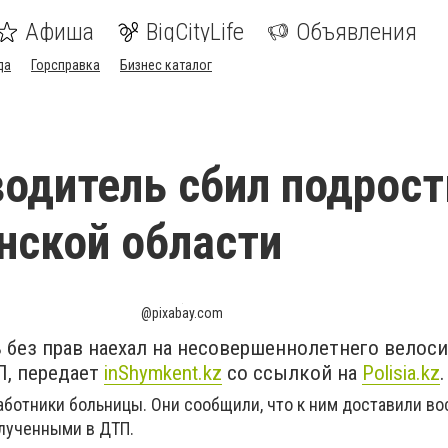
Афиша
BigCityLife
Объявления
да
Горсправка
Бизнес каталог
одитель сбил подрост
нской области
@pixabay.com
 без прав наехал на несовершеннолетнего велоси
П, передает
inShymkent.kz
со ссылкой на
Polisia.kz
.
аботники больницы. Они сообщили, что к ним доставили в
олученными в ДТП.