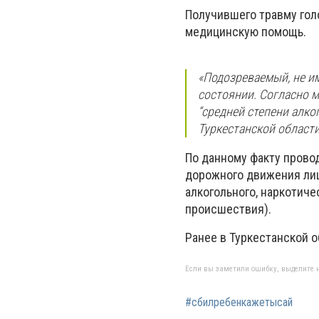
Получившего травму гол
медицинскую помощь.
«П
одозреваемый, не и
состоянии. Согласно 
“средней степени алко
Туркестанской области
По данному факту прово
дорожного движения ли
алкогольного, наркотич
происшествия).
Ранее в Туркестанской 
Если вы заметили ошибку, выделите н
#сбилребенкажетысай