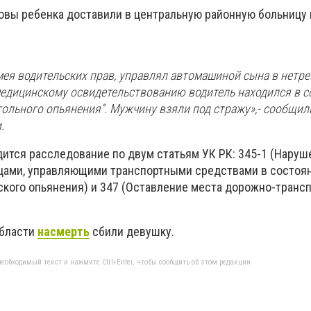
овы ребенка доставили в центральную районную больницу 
мея водительских прав, управлял автомашиной сына в нетр
медицинскому освидетельствованию водитель находился в 
гольного опьянения”. Мужчину взяли под стражу
»,- сообщил
.
дится расследование
по двум статьям УК РК: 345-1 (Наруш
цами, управляющими транспортными средствами в состоя
еского опьянения) и 347 (Оставление места дорожно-транс
области
насмерть
сбили девушку.
еобходимый текст и нажмите Ctrl+Enter, чтобы сообщить об этом редакции