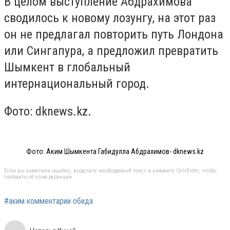
В целом выступление Абдрахимова
сводилось к новому лозунгу, на этот раз
он не предлагал повторить путь Лондона
или Сингапура, а предложил превратить
Шымкент в глобальный
интернациональный город.
Фото: dknews.kz.
Фото: Аким Шымкента Габидулла Абдрахимов- dknews.kz
Если вы заметили ошибку, выделите необходимый текст и нажмите Ctrl+Enter, чтобы
сообщить об этом редакции
#аким комментарии обида