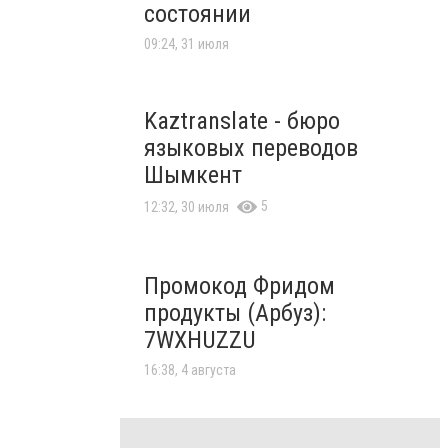
состоянии
09:24, 31 июля
Kaztranslate - бюро
языковых переводов
Шымкент
5
12:32, 30 июля
Промокод Фридом
продукты (Арбуз):
7WXHUZZU
16:38, 4 августа