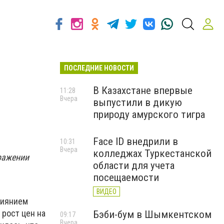
ПОСЛЕДНИЕ НОВОСТИ
В Казахстане впервые
11:28
Вчера
выпустили в дикую
природу амурского тигра
Face ID внедрили в
10:31
Вчера
колледжах Туркестанской
ыражении
области для учета
посещаемости
ВИДЕО
лиянием
 рост цен на
Бэби-бум в Шымкентском
09:17
Вчера