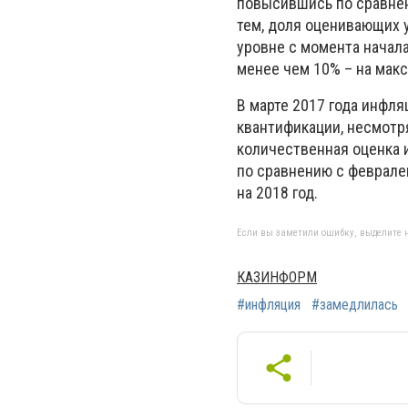
повысившись по сравнени
тем, доля оценивающих 
уровне с момента начала
менее чем 10% – на мак
В марте 2017 года инфл
квантификации, несмотр
количественная оценка и
по сравнению с февралем
на 2018 год.
Если вы заметили ошибку, выделите н
КАЗИНФОРМ
#инфляция
#замедлилась