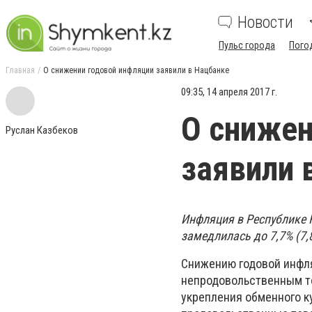
Новости
Пульс города
Пого
Главная
О снижении годовой инфляции заявили в Нацбанке
09:35, 14 апреля 2017 г.
О снижен
Руслан Казбеков
заявили 
Инфляция в Республике К
замедлилась до 7,7% (7,
Снижению годовой инфля
непродовольственным то
укрепления обменного ку