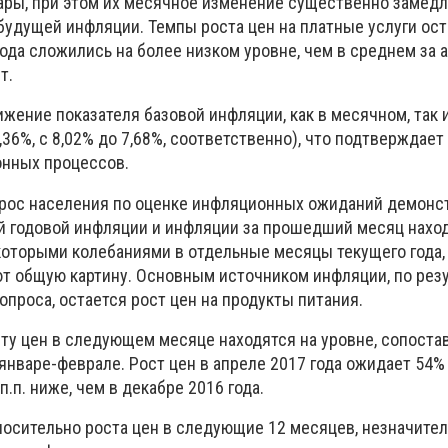
ры, при этом их месячное изменение существенно замедл
 будущей инфляции. Темпы роста цен на платные услуги ос
ода сложились на более низком уровне, чем в среднем за 
т.
жение показателя базовой инфляции, как в месячном, так 
,36%, с 8,02% до 7,68%, соответственно), что подтверждае
онных процессов.
рос населения по оценке инфляционных ожиданий демонст
 годовой инфляции и инфляции за прошедший месяц наход
которыми колебаниями в отдельные месяцы текущего года,
т общую картину. Основным источником инфляции, по рез
проса, остается рост цен на продукты питания.
сту цен в следующем месяце находятся на уровне, сопоста
январе-феврале. Рост цен в апреле 2017 года ожидает 54%
п.п. ниже, чем в декабре 2016 года.
осительно роста цен в следующие 12 месяцев, незначите