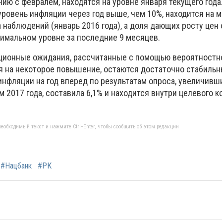
ю с февралем, находятся на уровне января текущего года
уровень инфляции через год выше, чем 10%, находится на
 наблюдений (январь 2016 года), а доля дающих росту цен 
симальном уровне за последние 9 месяцев.
яционные ожидания, рассчитанные с помощью вероятностн
я на некоторое повышение, остаются достаточно стабильны
нфляции на год вперед по результатам опроса, увеличившис
 2017 года, составила 6,1% и находится внутри целевого 
еобходимый текст и нажмите Ctrl+Enter, чтобы сообщить об этом редакции
#Нацбанк
#РК