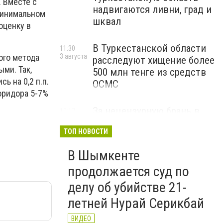
. Вместе с
надвигаются ливни, град и
 минимальном
шквал
оценку в
В Туркестанской области
11:30
3 августа
ого метода
расследуют хищение более
ми. Так,
500 млн тенге из средств
ь на 0,2 п.п.
ОСМС
коридора 5-7%
За нецензурную брань в
10:17
3 августа
соцсетях и на улице
ТОП НОВОСТИ
казахстанцам грозят
штрафы и арест
В Шымкенте
ВИДЕО
продолжается суд по
делу об убийстве 21-
летней Нурай Серикбай
ВИДЕО