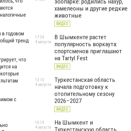
илось, что
зоопарке: родились нахур,
таются
хамелеоны и другие редкие
аналогичные
животные
ВИДЕО
и в годовом
В Шымкенте растет
17:59
т общий тренд
4 августа
популярность воркаута:
спортсменов приглашают
на Tartyl Fest
рирует, что
ится на
ВИДЕО
 которые
Туркестанская область
ультатам
13:10
4 августа
начала подготовку к
отопительному сезону
вимом с
2026–2027
ВИДЕО
На Шымкент и
10:19
льно
4 августа
Туркестанскую область