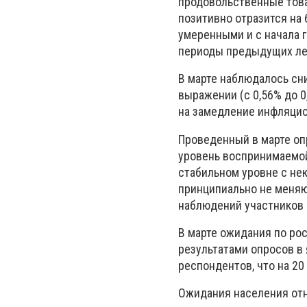
продовольственные това
позитивно отразится на
умеренными и с начала г
периоды предыдущих ле
В марте наблюдалось сни
выражении (с 0,56% до 0
на замедление инфляци
Проведенный в марте оп
уровень воспринимаемой
стабильном уровне с не
принципиально не меняю
наблюдений участников о
В марте ожидания по ро
результатами опросов в 
респондентов, что на 20 
Ожидания населения отн