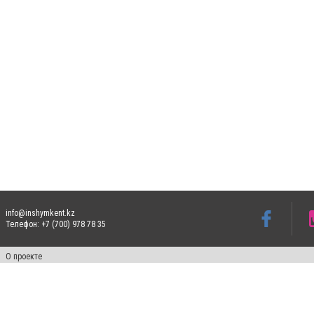
info@inshymkent.kz
Телефон: +7 (700) 978 78 35
О проекте
Свидетельство № 17809-СИ от 26 июля 2019 года
Все права защищены. Ретрансляция и цитирование материалов разрешается при ука