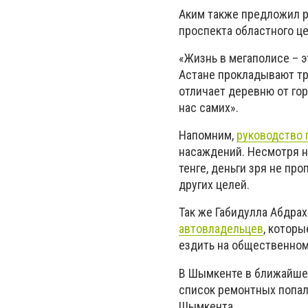
Аким также предложил р
проспекта областного це
«Жизнь в мегаполисе – эт
Астане прокладывают тро
отличает деревню от гор
нас самих».
Напомним,
руководство 
насаждений. Несмотря н
тенге, деньги зря не п
других целей.
Так же Габидулла Абдрах
автовладельцев
, котор
ездить на общественном
В Шымкенте в ближайше
список ремонтных попали
Шымкента.