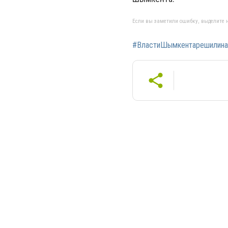
Если вы заметили ошибку, выделите н
#ВластиШымкентарешилинак