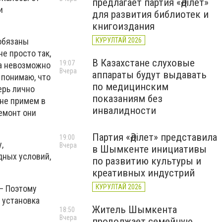
предлагает партия «Әділет»
и
для развития библиотек и
книгоиздания
КУРУЛТАЙ 2026
обязаны
е просто так,
В Казахстане слуховые
19:07
на невозможно
Вчера
аппараты будут выдавать
 понимаю, что
по медицинским
ерь лично
показаниям без
 не примем в
инвалидности
емонт они
Партия «Әділет» представила
19:00
,
Вчера
в Шымкенте инициативы
дных условий,
по развитию культуры и
креативных индустрий
КУРУЛТАЙ 2026
 — Поэтому
 установка
Житель Шымкента
18:50
Вчера
продолжает семейную