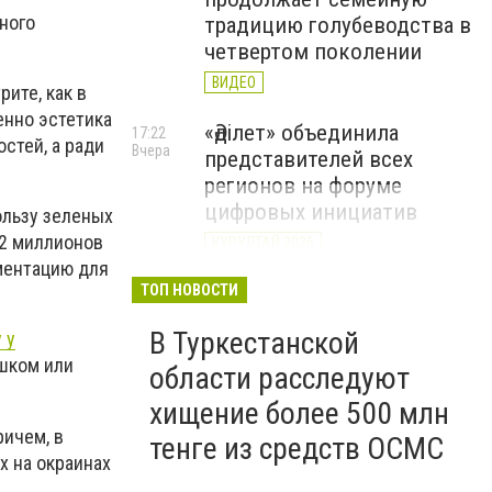
ного
традицию голубеводства в
четвертом поколении
ВИДЕО
рите, как в
енно эстетика
«Әділет» объединила
17:22
стей, а ради
Вчера
представителей всех
регионов на форуме
цифровых инициатив
ользу зеленых
12 миллионов
КУРУЛТАЙ 2026
ментацию для
В Казахстане назвали
ТОП НОВОСТИ
12:15
Вчера
самые
В Туркестанской
 у
высокооплачиваемые
шком или
вакансии июля
области расследуют
хищение более 500 млн
ричем, в
тенге из средств ОСМС
х на окраинах