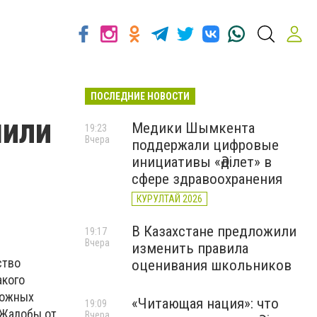
ПОСЛЕДНИЕ НОВОСТИ
шили
Медики Шымкента
19:23
Вчера
поддержали цифровые
инициативы «Әділет» в
сфере здравоохранения
г
КУРУЛТАЙ 2026
В Казахстане предложили
19:17
Вчера
изменить правила
ство
оценивания школьников
акого
рожных
«Читающая нация»: что
19:09
. Жалобы от
Вчера