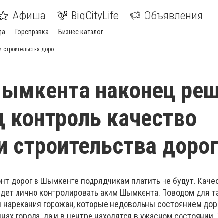
Афиша
BigCityLife
Объявления
да
Горсправка
Бизнес каталог
и строительства дорог
Шымкента наконец ре
д контроль качество
и строительства доро
нт дорог в Шымкенте подрядчикам платить не будут. Каче
дет лично контролировать аким Шымкента. Поводом для т
и нарекания горожан, которые недовольны состоянием до
инах города, да и в центре находятся в ужасном состоянии