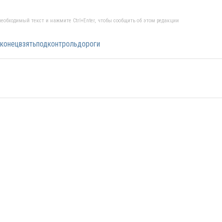
еобходимый текст и нажмите Ctrl+Enter, чтобы сообщить об этом редакции
онецвзятьподконтрольдороги