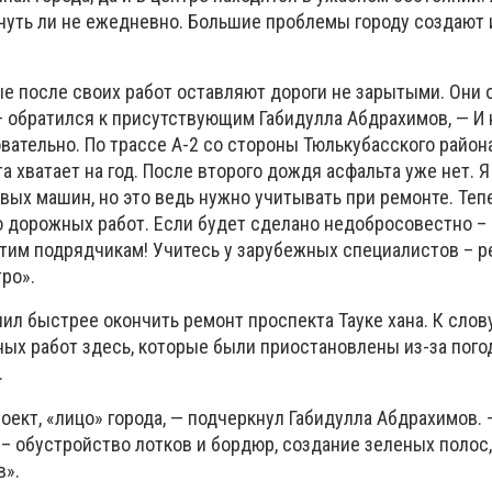
уть ли не ежедневно. Большие проблемы городу создают 
е после своих работ оставляют дороги не зарытыми. Они 
 обратился к присутствующим Габидулла Абдрахимов, — И н
овательно. По трассе А-2 со стороны Тюлькубасского райо
а хватает на год. После второго дождя асфальта уже нет. Я
вых машин, но это ведь нужно учитывать при ремонте. Теп
о дорожных работ. Если будет сделано недобросовестно –
атим подрядчикам! Учитесь у зарубежных специалистов – р
ро».
чил быстрее окончить ремонт проспекта Тауке хана. К слову
ых работ здесь, которые были приостановлены из-за пого
.
ект, «лицо» города, — подчеркнул Габидулла Абдрахимов.
– обустройство лотков и бордюр, создание зеленых полос,
в».