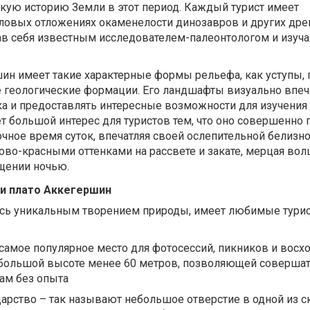
скую историю Земли в этот период. Каждый турист имеет
ловых отложениях окаменелости динозавров и других дре
ав себя известным исследователем-палеонтологом и изуч
н имеет такие характерные формы рельефа, как уступы, п
 геологические формации. Его ландшафты визуально впеч
а и предоставлять интересные возможности для изучения
т большой интерес для туристов тем, что оно совершенно 
очное время суток, впечатляя своей ослепительной белизн
ово-красными оттенками на рассвете и закате, мерцая в
щении ночью.
и плато Аккегершин
сь уникальным творением природы, имеет любимые тури
- самое популярное место для фотосессий, пикников и восх
ебольшой высоте менее 60 метров, позволяющей соверша
там без опыта
арство – так называют небольшое отверстие в одной из ск