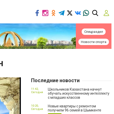
Спецраздел
Новости спорта
н
Последние новости
11:42,
Школьников Казахстана начнут
Сегодня
обучать искусственному интеллекту
с младших классов
10:20,
Новые квартиры с ремонтом
Сегодня
получили 96 семей в Шымкенте