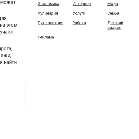
 сможет
Экономика
Интерьер
Мода
Кулинария
Услуги
Семья
для
Путешествия
Работа
Детский
на этом
раздел
лучают
Реклама
рога,
 ежи,
я найти