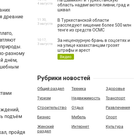
На Шымкент и Туркестанскую
4 августа
область надвигаются ливни, град и
вних
шквал
ая древние
11:30,
В Туркестанской области
3 августа
расследуют хищение более 500 млн
тенге из средств ОСМС
лато,
атляют
10:17,
За нецензурную брань в соцсетях и
3 августа
на улице казахстанцам грозят
 природы.
штрафы и арест
по-разному
Видео
ой днём,
олшебным
Рубрики новостей
Общий раздел
Техника
Здоровье
стами
Туризм
Недвижимость
Транспорт
Строительство
Отдых
Развлечения
ождений,
ть подъём
Бизнес
Мебель
Спорт
Женский
Интернет
Культура
раздел
ал, пройдя