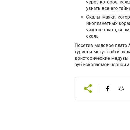
через которое, каж
узнать все его тай
Скалы-маяки, кото
инопланетных кора
участке плато, воз
скалы
Посетив меловое плато А
туристы могут найти ок
доисторические медузы 
зуб ископаемой чёрной а