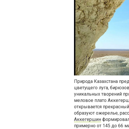
Природа Казахстана пред
цветущего луга, бирюзо
уникальных творений пр
меловое плато Аккегерш
открывается прекрасный
образуют ожерелье, рас
Аккегершин
формировало
примерно от 145 до 66 м