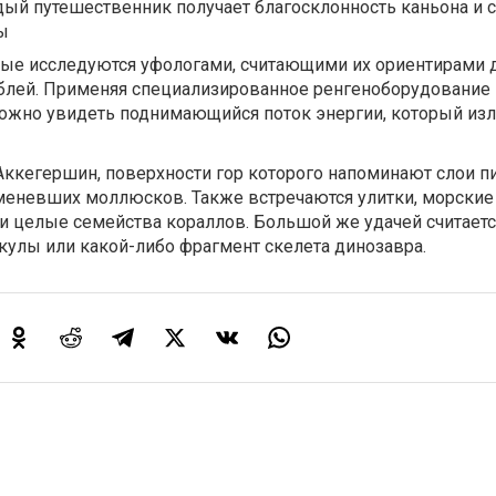
дый путешественник получает благосклонность каньона и
ны
рые исследуются уфологами, считающими их ориентирами 
блей. Применяя специализированное ренгеноборудование 
можно увидеть поднимающийся поток энергии, который из
ккегершин, поверхности гор которого напоминают слои пи
аменевших моллюсков. Также встречаются улитки, морские
и целые семейства кораллов. Большой же удачей считаетс
кулы или какой-либо фрагмент скелета динозавра.