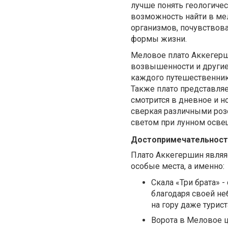
лучше понять геологиче
возможность найти в ме
организмов, почувствов
формы жизни.
Меловое плато Аккегерши
возвышенности и другие
каждого путешественник
Также плато представляе
смотрится в дневное и н
сверкая различными роз
светом при лунном осве
Достопримечательност
Плато Аккегершин являя
особые места, а именно:
Скала «Три брата» 
благодаря своей н
на гору даже турис
Ворота в Меловое ц