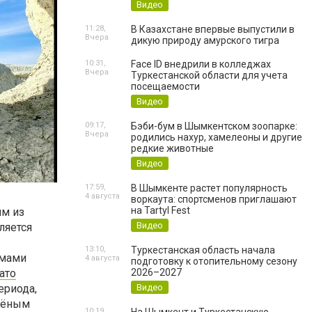
Видео
11:28,
В Казахстане впервые выпустили в
Вчера
дикую природу амурского тигра
10:31,
Face ID внедрили в колледжах
Вчера
Туркестанской области для учета
посещаемости
Видео
09:17,
Бэби-бум в Шымкентском зоопарке:
Вчера
родились нахур, хамелеоны и другие
редкие животные
Видео
17:59,
В Шымкенте растет популярность
4 августа
воркаута: спортсменов приглашают
на Tartyl Fest
им из
Видео
ляется
13:10,
Туркестанская область начала
рмами
4 августа
подготовку к отопительному сезону
ато
2026–2027
ериода,
Видео
учёным
10:19,