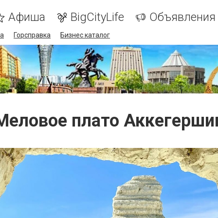
Афиша
BigCityLife
Объявления
а
Горсправка
Бизнес каталог
Меловое плато Аккегерши