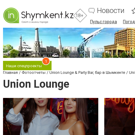
Новости
18+
Пульс города
Погод
1
Наши спецпроекты
Главная
Фотоотчеты
Union Lounge & Party Bar, бар в Шымкенте
Un
Union Lounge