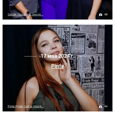
48
Calista (Калиста), ресто...
17 мая 2024 г.
Pinta
44
Pinta Pride, паб в город...