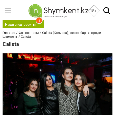
18+
1
Наши спецпроекты
Главная
Фотоотчеты
Calista (Калиста), ресто-бар в городе
Шымкент
Calista
Calista