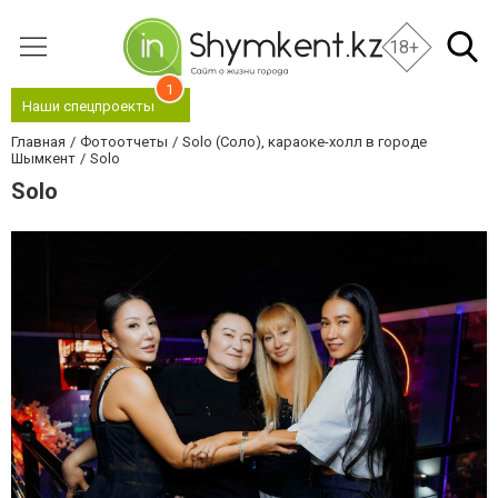
18+
1
Наши спецпроекты
Главная
Фотоотчеты
Solo (Соло), караоке-холл в городе
Шымкент
Solo
Solo