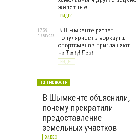
животные
ВИДЕО
В Шымкенте растет
17:59
4 августа
популярность воркаута:
спортсменов приглашают
на Tartyl Fest
ВИДЕО
Туркестанская область
13:10
4 августа
начала подготовку к
ТОП НОВОСТИ
отопительному сезону
В Шымкенте объяснили,
2026–2027
почему прекратили
ВИДЕО
предоставление
земельных участков
ВИДЕО