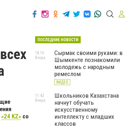
ПОСЛЕДНИЕ НОВОСТИ
 всех
Сырмак своими руками: в
18:10
Вчера
Шымкенте познакомили
а
молодежь с народным
ремеслом
ВИДЕО
Школьников Казахстана
11:42
Вчера
ющие
начнут обучать
ения
искусственному
т
«24 KZ»
со
интеллекту с младших
классов