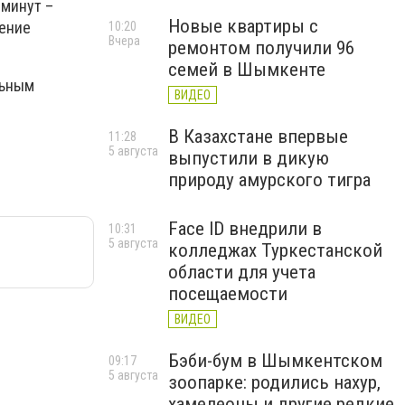
 минут –
Новые квартиры с
щение
10:20
Вчера
ремонтом получили 96
семей в Шымкенте
льным
ВИДЕО
В Казахстане впервые
11:28
5 августа
выпустили в дикую
природу амурского тигра
Face ID внедрили в
10:31
5 августа
колледжах Туркестанской
области для учета
посещаемости
ВИДЕО
Бэби-бум в Шымкентском
09:17
5 августа
зоопарке: родились нахур,
хамелеоны и другие редкие