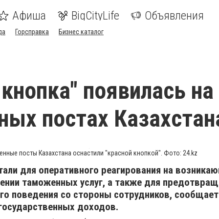
Афиша
BigCityLife
Объявления
да
Горсправка
Бизнес каталог
 кнопка" появилась на
ых постах Казахстан
нные посты Казахстана оснастили "красной кнопкой". Фото: 24.kz
тали для оперативного реагирования на возника
чении таможенных услуг, а также для предотвращ
ого поведения со стороны сотрудников, сообщае
 государственных доходов.