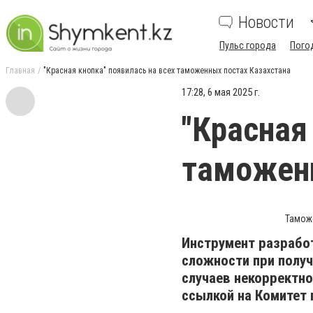
Новости
Пульс города
Пого
Главная
"Красная кнопка" появилась на всех таможенных постах Казахстана
17:28, 6 мая 2025 г.
"Красная
таможенн
Таможе
Инструмент разрабо
сложности при полу
случаев некорректн
ссылкой на Комитет