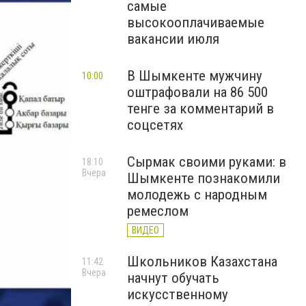
самые
высокооплачиваемые
вакансии июля
В Шымкенте мужчину
10:00
оштрафовали на 86 500
тенге за комментарий в
соцсетях
Сырмак своими руками: в
18:10
Вчера
Шымкенте познакомили
молодежь с народным
ремеслом
ВИДЕО
Школьников Казахстана
11:42
Вчера
начнут обучать
искусственному