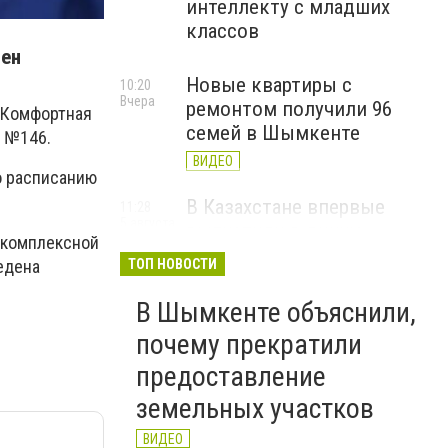
интеллекту с младших
классов
лен
Новые квартиры с
10:20
Вчера
ремонтом получили 96
 «Комфортная
семей в Шымкенте
ш №146.
ВИДЕО
о расписанию
В Казахстане впервые
11:28
5 августа
выпустили в дикую
 комплексной
природу амурского тигра
едена
ТОП НОВОСТИ
В Шымкенте объяснили,
почему прекратили
предоставление
земельных участков
ВИДЕО