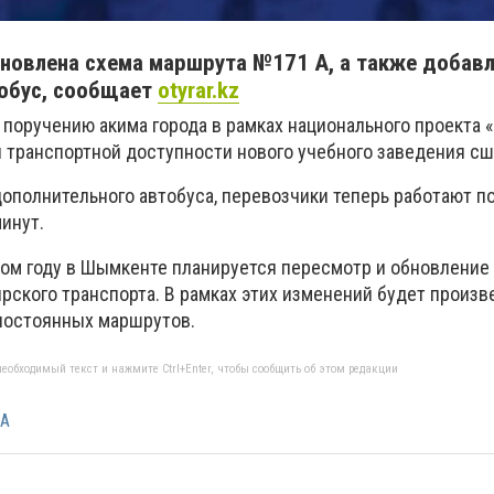
новлена схема маршрута №171 А, а также добав
обус, сообщает
otyrar.kz
 поручению акима города в рамках национального проекта
 транспортной доступности нового учебного заведения с
дополнительного автобуса, перевозчики теперь работают п
инут.
этом году в Шымкенте планируется пересмотр и обновление
рского транспорта. В рамках этих изменений будет произв
постоянных маршрутов.
еобходимый текст и нажмите Ctrl+Enter, чтобы сообщить об этом редакции
 А