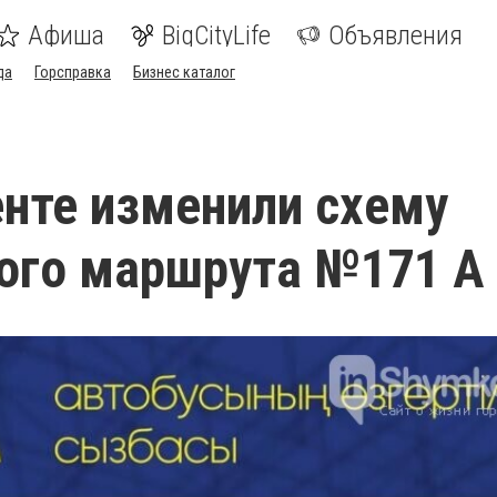
Афиша
BigCityLife
Объявления
да
Горсправка
Бизнес каталог
нте изменили схему
ого маршрута №171 А