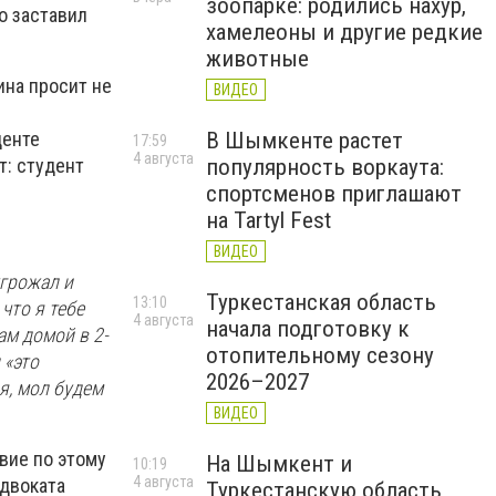
зоопарке: родились нахур,
о заставил
хамелеоны и другие редкие
животные
на просит не
ВИДЕО
В Шымкенте растет
денте
17:59
4 августа
популярность воркаута:
т: студент
спортсменов приглашают
на Tartyl Fest
ВИДЕО
угрожал и
Туркестанская область
13:10
что я тебе
4 августа
начала подготовку к
ам домой в 2-
отопительному сезону
 «это
2026–2027
я, мол будем
ВИДЕО
вие по этому
На Шымкент и
10:19
4 августа
адвоката
Туркестанскую область