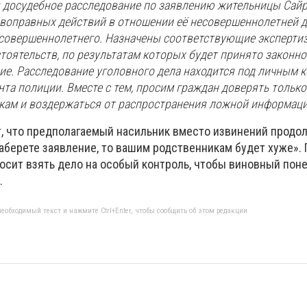
 досудебное расследование по заявлению жительницы Сай
ивоправных действий в отношении её несовершеннолетней д
совершеннолетнего. Назначены соответствующие эксперти
тоятельств, по результатам которых будет принято законно
ие. Расследование уголовного дела находится под личным 
та полиции. Вместе с тем, просим граждан доверять только
ам и воздержаться от распространения ложной информаци
, что предполагаемый насильник вместо извинений продо
заберете заявление, то вашим родственникам будет хуже».
осит взять дело на особый контроль, чтобы виновный пон
.
еобходимый текст и нажмите Ctrl+Enter, чтобы сообщить об этом редакции