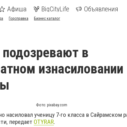
Афиша
BigCityLife
Объявления
да
Горсправка
Бизнес каталог
 подозревают в
атном изнасиловании 
цы
Фото: pixabay.com
о насиловал ученицу 7-го класса в Сайрамском 
сти, передает
OTYRAR
.