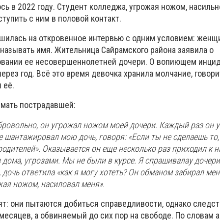
ось в 2022 году. Студент колледжа, угрожая ножом, насильн
упить с ним в половой контакт.
илась на откровенное интервью с одним условием: женщи
 называть имя. Жительница Сайрамского района заявила о
овании ее несовершеннолетней дочери. О вопиющем инци
ерез год. Всё это время девочка хранила молчание, говори
 её.
 мать пострадавшей:
бровольно, он угрожал ножом моей дочери. Каждый раз он 
е шантажировал мою дочь, говоря: «Если ты не сделаешь то, 
родителей». Оказывается он еще несколько раз приходил к н
з дома, угрозами. Мы не были в курсе. Я спрашивалау дочери
дочь ответила «как я могу хотеть? Он обманом забирал мен
ожая ножом, насиловал меня».
ят: они пытаются добиться справедливости, однако следст
месяцев, а обвиняемый до сих пор на свободе. По словам 