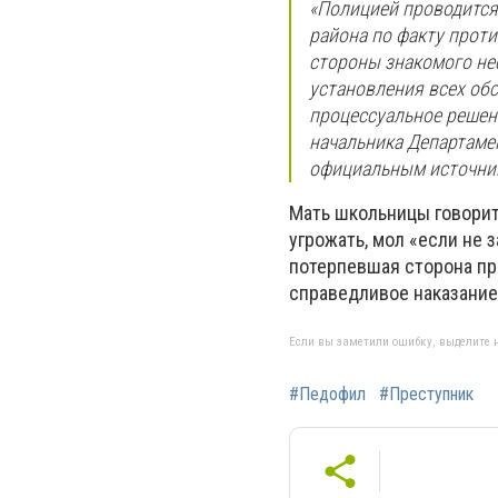
«Полицией проводится
района по факту прот
стороны знакомого не
установления всех обс
процессуальное решен
начальника Департамен
официальным источник
Мать школьницы говорит
угрожать, мол «если не 
потерпевшая сторона пр
справедливое наказание
Если вы заметили ошибку, выделите н
#Педофил
#Преступник