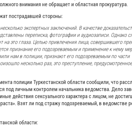
олжного внимания не обращает и областная прокуратура.
окат пострадавшей стороны:
несколько экспертных заключений. В качестве доказательс
дставлены переписка, фотографии и аудиозаписи. Однако с
 на это глаза. Целью привлечения лица, совершившего прес
ется признание его подозреваемым и применение к нему ме
явили нам в полиции, признают его подозреваемым по части 1
оизошло несколько раз, это преступление, предусмотренно
мента полиции Туркестанской области сообщили, что расс
тся под личным контролем начальника ведомства. Дело зав
иные действия сексуального характера с лицом, не дости
раста». Взят ли под стражу подозреваемый, в ведомстве 
танской области: