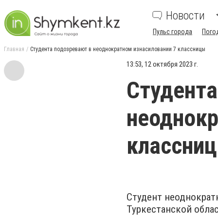
Новости
Пульс города
Пого
Главная
Студента подозревают в неоднократном изнасиловании 7 классницы
13:53, 12 октября 2023 г.
Студента
неоднокр
классни
Студент неоднократн
Туркестанской обла