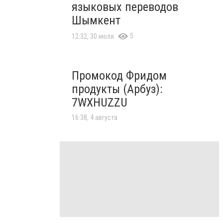
языковых переводов
Шымкент
5
12:32, 30 июля
Промокод Фридом
продукты (Арбуз):
7WXHUZZU
16:38, 4 августа