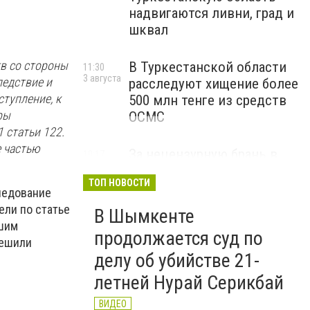
надвигаются ливни, град и
шквал
тв со стороны
В Туркестанской области
11:30
3 августа
ледствие и
расследуют хищение более
тупление, к
500 млн тенге из средств
ры
ОСМС
 статьи 122.
е частью
За нецензурную брань в
10:17
3 августа
соцсетях и на улице
ТОП НОВОСТИ
казахстанцам грозят
ледование
штрафы и арест
ели по статье
В Шымкенте
ВИДЕО
гшим
продолжается суд по
решили
делу об убийстве 21-
летней Нурай Серикбай
ВИДЕО