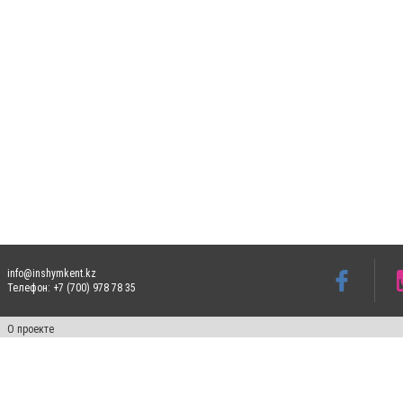
info@inshymkent.kz
Телефон: +7 (700) 978 78 35
О проекте
Свидетельство № 17809-СИ от 26 июля 2019 года
Все права защищены. Ретрансляция и цитирование материалов разрешается при ука