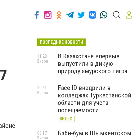
ПОСЛЕДНИЕ НОВОСТИ
В Казахстане впервые
11:28
Вчера
выпустили в дикую
7
природу амурского тигра
Face ID внедрили в
10:31
Вчера
колледжах Туркестанской
области для учета
посещаемости
ВИДЕО
районе
Бэби-бум в Шымкентском
09:17
Вчера