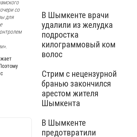
рамского
очери со
В Шымкенте врачи
зы для
удалили из желудка
е
контролем
подростка
килограммовый ком
и».
волос
лжает
 Поэтому
Стрим с нецензурной
ес
бранью закончился
арестом жителя
Шымкента
В Шымкенте
предотвратили