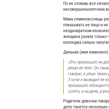
По ее словам, все начал
несовершеннолетнюю вст
Мама семиклассницы реш
показывать ее лицо и не
неоднократном изнасил
женщина узнала только ч
колледжа сильно запугал
Дильназ (имя изменено)
«Это произошло не до
резал ее тело. Он такж
говорю, я убью твоих 
3 ночи и выводил ее и
произошло обоюдно?», 
гулять, а на деле, угр
Родители девочки говор
делу тянется несколько 