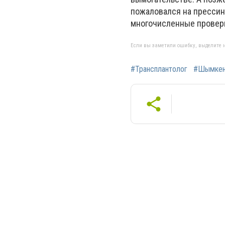
пожаловался на прессин
многочисленные проверк
Если вы заметили ошибку, выделите н
#Трансплантолог
#Шымкен