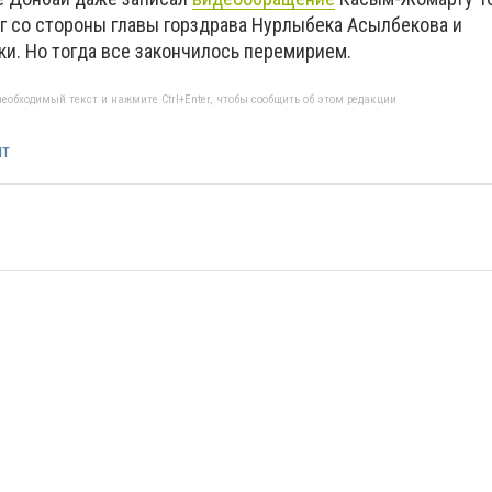
г со стороны главы горздрава Нурлыбека Асылбекова и
и. Но тогда все закончилось перемирием.
еобходимый текст и нажмите Ctrl+Enter, чтобы сообщить об этом редакции
т