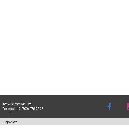
info@inshymkent.kz
Телефон: +7 (700) 978 78 35
О проекте