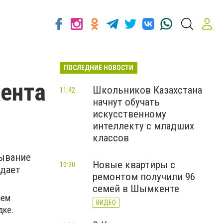
ПОСЛЕДНИЕ НОВОСТИ
ента
Школьников Казахстана
11:42
начнут обучать
искусственному
интеллекту с младших
классов
ывание
Новые квартиры с
10:20
едает
ремонтом получили 96
семей в Шымкенте
оем
ВИДЕО
дке.