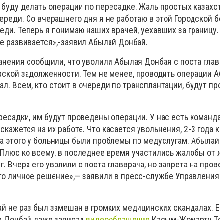
 буду делать операции по пересадке. Жаль простых казахс
реди. Со вчерашнего дня я не работаю в этой Городской б
еди. Теперь я понимаю наших врачей, уехавших за границу.
е развивается»,-заявил Абылай Донбай.
анения сообщили, что уволили Абылая Донбая с поста глав
рской задолженности. Тем не менее, проводить операции 
л. Всем, кто стоит в очереди по трансплантации, будут п
ресадки, им будут проведены операции. У нас есть команда
скажется на их работе. Что касается увольнения, 2-3 года 
за этого у больницы были проблемы по медуслугам. Абылай
 Плюс ко всему, в последнее время участились жалобы от 
г. Вчера его уволили с поста главврача, но запрета на про
его личное решение»,— заявили в пресс-службе Управления
й не раз был замешан в громких медицинских скандалах. Е
е Донбай даже записал
видеообращение
Касым-Жомарту То