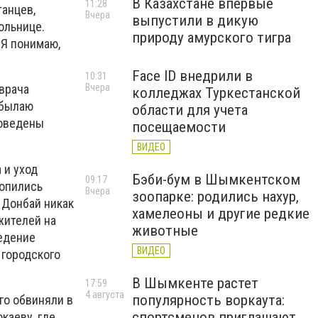
В Казахстане впервые
11:28
танцев,
Вчера
выпустили в дикую
ольнице.
природу амурского тигра
 Я понимаю,
Face ID внедрили в
10:31
Вчера
врача
колледжах Туркестанской
Абылаю
области для учета
роведены
посещаемости
ВИДЕО
 и уход
Бэби-бум в Шымкентском
09:17
копились
Вчера
зоопарке: родились нахур,
 Донбай никак
хамелеоны и другие редкие
жителей на
животные
ведение
ВИДЕО
 городского
В Шымкенте растет
17:59
4 августа
популярность воркаута:
го обвиняли в
спортсменов приглашают
каеву, где