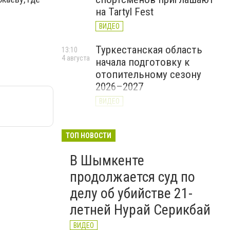
на Tartyl Fest
ВИДЕО
Туркестанская область
13:10
4 августа
начала подготовку к
отопительному сезону
2026–2027
ВИДЕО
На Шымкент и
10:19
4 августа
Туркестанскую область
ТОП НОВОСТИ
надвигаются ливни, град и
В Шымкенте
шквал
продолжается суд по
делу об убийстве 21-
летней Нурай Серикбай
ВИДЕО