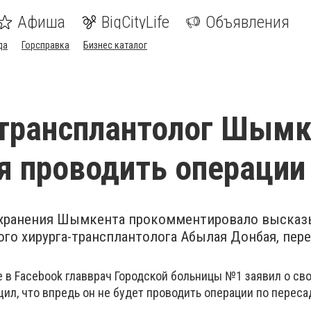
Афиша
BigCityLife
Объявления
да
Горсправка
Бизнес каталог
трансплантолог Шымк
я проводить операции
охранения Шымкента прокомментировало высказ
го хирурга-трансплантолога Абылая Донбая, пер
е в Facebook главврач Городской больницы №1 заявил о св
ил, что впредь он не будет проводить операции по переса