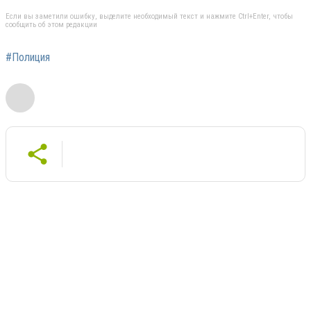
Если вы заметили ошибку, выделите необходимый текст и нажмите Ctrl+Enter, чтобы
сообщить об этом редакции
#Полиция