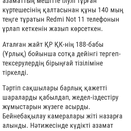
азаматтың мешітте ілулі тұрған
күртешесінің қалтасынан құны 140 мың
теңге тұратын Redmi Not 11 телефонын
ұрлап кеткенін жазып көрсеткен.
Аталған жайт ҚР ҚК-нің 188-бабы
(Ұрлық) бойынша сотқа дейінгі тергеп-
тексерулердің бірыңғай тізіліміне
тіркелді.
Тәртіп сақшылары барлық қажетті
шараларды қабылдап, жедел-іздестіру
жұмыстарын жүзеге асырды.
Бейнебақылау камералары жіті назарға
алынды. Нәтижесінде күдікті азамат