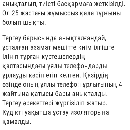
анықталып, тиісті басқармаға жеткізілді.
Ол 25 жастағы жұмыссыз қала тұрғыны
болып шықты.
Тергеу барысында анықталғандай,
ұсталған азамат мешітте киім ілгіште
ілініп тұрған күртешелердің
қалтасындағы ұялы телефондарды
ұрлауды кәсіп етіп келген. Қазірдің
өзінде оның ұялы телефон ұрлығының 4
жайтына қатысы бары анықталды.
Тергеу әрекеттері жүргізіліп жатыр.
Күдікті уақытша ұстау изоляторына
қамалды.