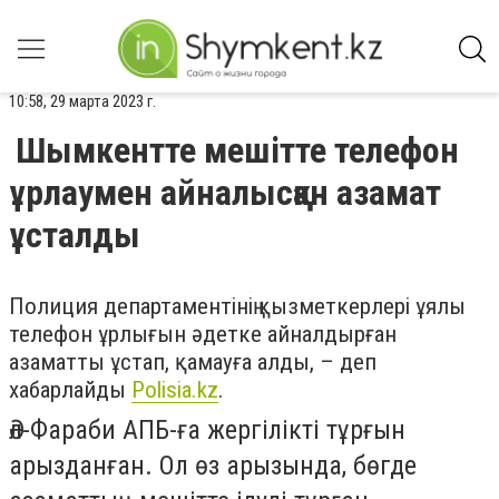
10:58, 29 марта 2023 г.
Шымкентте мешітте телефон
ұрлаумен айналысқан азамат
ұсталды
Полиция департаментінің қызметкерлері ұялы
телефон ұрлығын әдетке айналдырған
азаматты ұстап, қамауға алды
, – деп
хабарлайды
Polisia.kz
.
Әл-Фараби АПБ-ға жергілікті тұрғын
арызданған. Ол өз арызында, бөгде