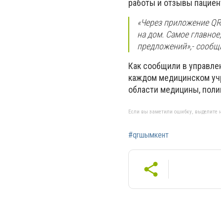
работы и отзывы пациен
«
Через приложение QR-
на дом. Самое главное
предложений
»,- сооб
Как сообщили в управле
каждом медицинском учр
области медицины, поли
Если вы заметили ошибку, выделите н
#qrшымкент