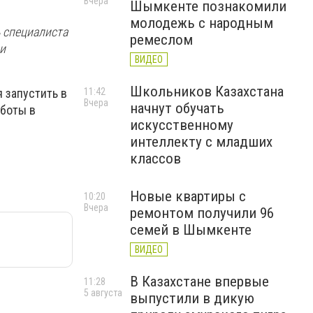
Вчера
Шымкенте познакомили
молодежь с народным
ь специалиста
ремеслом
 и
ВИДЕО
Школьников Казахстана
11:42
 запустить в
Вчера
начнут обучать
аботы в
искусственному
интеллекту с младших
классов
Новые квартиры с
10:20
Вчера
ремонтом получили 96
семей в Шымкенте
ВИДЕО
В Казахстане впервые
11:28
5 августа
выпустили в дикую