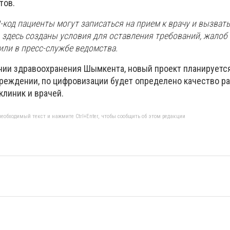
тов.
код пациенты могут записаться на прием к врачу и вызват
, здесь созданы условия для оставления требований, жалоб
щили в пресс-службе ведомства.
нии здравоохранения Шымкента, новый проект планируется
еждении, по цифровизации будет определено качество р
клиник и врачей.
еобходимый текст и нажмите Ctrl+Enter, чтобы сообщить об этом редакции