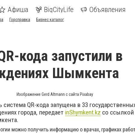
Афиша
BigCityLife
Объявления
да
Горсправка
Бизнес каталог
QR-кода запустили в
ждениях Шымкента
Изображение Gerd Altmann с сайта Pixabay
 система QR-кода запущена в 33 государственны
ениях города, передает
inShymkent.kz
со ссылкой 
кента.
огии можно получить информацию о врачах, графиках рабо