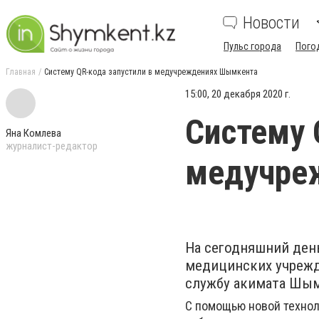
Новости
Пульс города
Пого
Главная
Систему QR-кода запустили в медучреждениях Шымкента
15:00, 20 декабря 2020 г.
Систему 
Яна Комлева
журналист-редактор
медучре
На сегодняшний день
медицинских учрежд
службу акимата Шым
С помощью новой технол