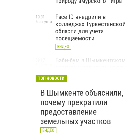
природу амурского тигра
Face ID внедрили в
10:31
5 августа
колледжах Туркестанской
области для учета
посещаемости
ВИДЕО
Бэби-бум в Шымкентском
09:17
5 августа
зоопарке: родились нахур,
хамелеоны и другие редкие
ТОП НОВОСТИ
животные
ВИДЕО
В Шымкенте объяснили,
почему прекратили
предоставление
земельных участков
ВИДЕО