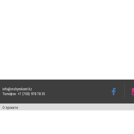
info@inshymkent.kz
Телефон: +7 (700) 978 78 35
О проекте
Свидетельство № 17809-СИ от 26 июля 2019 года
Все права защищены. Ретрансляция и цитирование материалов разрешается при ука