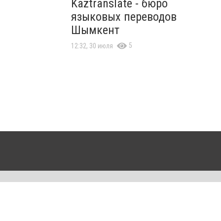
Kaztranslate - бюро
языковых переводов
Шымкент
5
12:32, 30 июля