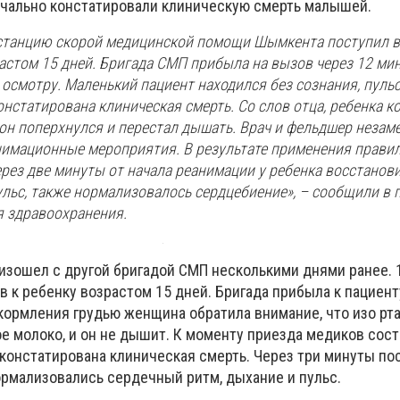
начально констатировали клиническую смерть малышей.
а станцию скорой медицинской помощи Шымкента поступил 
стом 15 дней. Бригада СМП прибыла на вызов через 12 мин
 осмотру. Маленький пациент находился без сознания, пуль
онстатирована клиническая смерть. Со слов отца, ребенка 
 он поперхнулся и перестал дышать. Врач и фельдшер незам
нимационные мероприятия. В результате применения прави
рез две минуты от начала реанимации у ребенка восстанов
ульс, также нормализовалось сердцебиение», – сообщили в 
я здравоохранения.
изошел с другой бригадой СМП несколькими днями ранее. 
в к ребенку возрастом 15 дней. Бригада прибыла к пациент
кормления грудью женщина обратила внимание, что изо рта
ое молоко, и он не дышит. К моменту приезда медиков сос
 констатирована клиническая смерть. Через три минуты по
рмализовались сердечный ритм, дыхание и пульс.