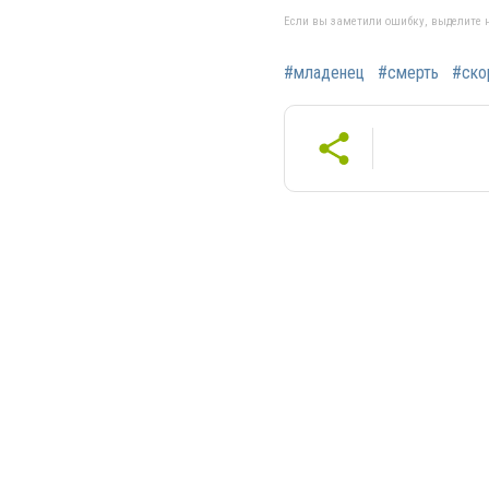
Если вы заметили ошибку, выделите н
#младенец
#смерть
#ско