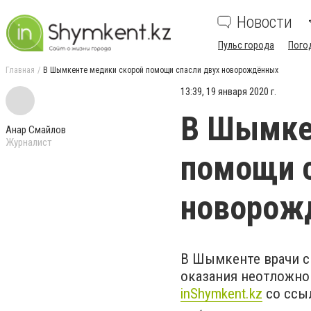
Новости
Пульс города
Пого
Главная
В Шымкенте медики скорой помощи спасли двух новорождённых
13:39, 19 января 2020 г.
В Шымке
Анар Смайлов
Журналист
помощи с
новорож
В Шымкенте врачи с
оказания неотложно
inShymkent.kz
со ссы