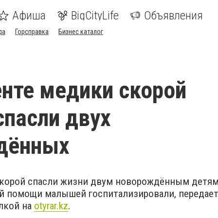
Афиша
BigCityLife
Объявления
да
Горсправка
Бизнес каталог
нте медики скорой
пасли двух
дённых
корой спасли жизни двум новорождённым детям
й помощи малышей госпитализировали, передае
лкой на
otyrar.kz
.