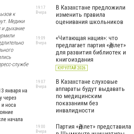
В Казахстане предложили
19:17
Вчера
вызов к
изменить правила
ут. Медики
оценивания школьников
с и дыхание
кормили
«Читающая нация»: что
19:09
едлительно
Вчера
предлагает партия «Әділет»
льного
для развития библиотек и
ились
книгоиздания
пресс-службе
КУРУЛТАЙ 2026
В Казахстане слуховые
19:07
Вчера
аппараты будут выдавать
13 января на
по медицинским
у через
показаниям без
 и носа
инвалидности
тояние
сле начала
Партия «Әділет» представила
19:00
Вчера
в Шымкенте инициативы