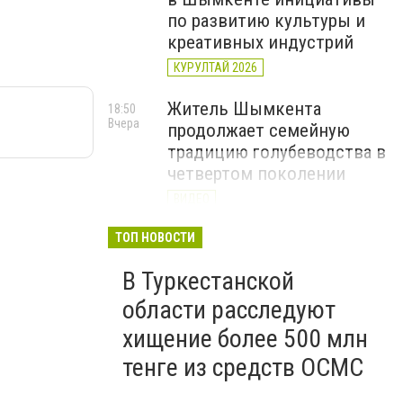
по развитию культуры и
креативных индустрий
КУРУЛТАЙ 2026
Житель Шымкента
18:50
Вчера
продолжает семейную
традицию голубеводства в
четвертом поколении
ВИДЕО
«Әділет» объединила
ТОП НОВОСТИ
17:22
Вчера
представителей всех
В Туркестанской
регионов на форуме
цифровых инициатив
области расследуют
КУРУЛТАЙ 2026
хищение более 500 млн
тенге из средств ОСМС