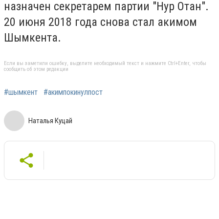
назначен секретарем партии "Нур Отан".
20 июня 2018 года снова стал акимом
Шымкента.
Если вы заметили ошибку, выделите необходимый текст и нажмите Ctrl+Enter, чтобы
сообщить об этом редакции
#шымкент
#акимпокинулпост
Наталья Куцай