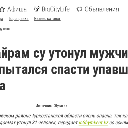
Афиша
BigCityLife
Объявления
да
Горсправка
Бизнес каталог
ду сына
айрам су утонул мужчи
пытался спасти упавш
а
Источник: Оtyrar.kz.
йском районе Туркестанской области очень опасна, так-ка
одоемах утонул 31 человек, передает
inShymkent.kz
со ссыл