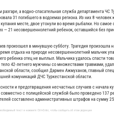
 разгаре, а водно-спасательная служба департамента ЧС 
овала 31 погибшего в водоемах региона. Из них 8 человек 
купания месте, двое утонули во время рыбалки. Но самое 
их — 21 несовершеннолетний ребенок, оставшийся без пр
аев произошел в минувшую субботу. Трагедия произошла н
время отдыха на природе несовершеннолетний мальчик упал
его ребенка отец не выплыл. Мальчика удалось спасти то
 тело 42-летнего мужчины со множествами травмами, удал
анской области, сообщил Дармен Ажмуханов, главный спе
ешней комуникаций ДЧС Туркестанской области.
сности и предотвращения несчастных случаев с начала ку
 совместно с полицейской службой было проведено 137 
телей составлено административных штрафов на сумму 25 
еобходимый текст и нажмите Ctrl+Enter, чтобы сообщить об этом редакции