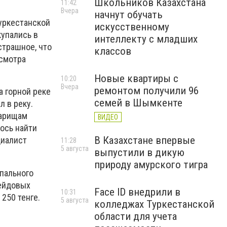
Школьников Казахстана
11:42
Вчера
начнут обучать
Туркестанской
искусственному
купались в
интеллекту с младших
страшное, что
классов
исмотра
Новые квартиры с
10:20
Вчера
ремонтом получили 96
а горной реке
семей в Шымкенте
 в реку.
варищам
ВИДЕО
ось найти
В Казахстане впервые
циалист
11:28
5 августа
выпустили в дикую
природу амурского тигра
пального
рейдовых
Face ID внедрили в
10:31
250 тенге.
5 августа
колледжах Туркестанской
области для учета