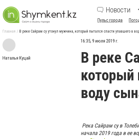
Новости
Пульс города
Пого
Главная
В реке Сайрам су утонул мужчина, который пытался спасти упавшего в во
16:35, 9 июля 2019 г.
В реке С
Наталья Куцай
который 
воду сын
Река Сайрам су в Толеби
начала 2019 года в ее в