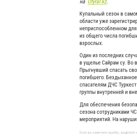
на
Оtyrar.kz
.
Купальный сезон в самом
области уже зарегистрир
неприспособленном для 
из общего числа погибш
взрослых.
Один из последних случ
в ущелье Сайрам су. Во 
Прыгнувший спасать сво
погибшего. Бездыханное
спасателям ДЧС Туркест
группы внутренней и вн
Для обеспечения безопа
сезона сотрудниками ЧС
мероприятий. На наруши
Если вы заметили ошибку, выделите н