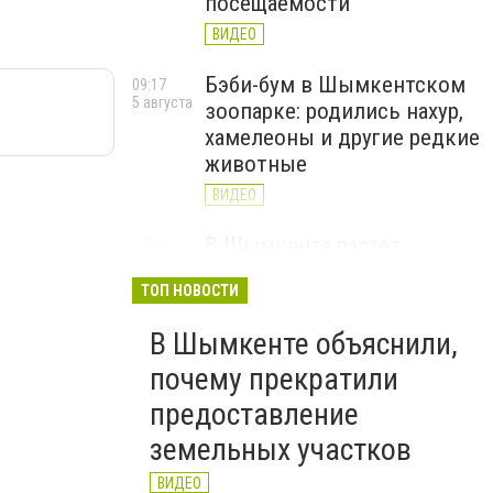
посещаемости
ВИДЕО
Бэби-бум в Шымкентском
09:17
5 августа
зоопарке: родились нахур,
хамелеоны и другие редкие
животные
ВИДЕО
В Шымкенте растет
17:59
4 августа
популярность воркаута:
ТОП НОВОСТИ
спортсменов приглашают
на Tartyl Fest
В Шымкенте объяснили,
ВИДЕО
почему прекратили
предоставление
земельных участков
ВИДЕО