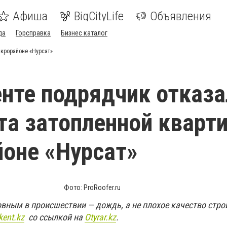
Афиша
BigCityLife
Объявления
да
Горсправка
Бизнес каталог
икрорайоне «Нурсат»
те подрядчик отказа
та затопленной кварт
оне «Нурсат»
Фото: ProRoofer.ru
вным в происшествии — дождь, а не плохое качество стр
kent.kz
со ссылкой на
Оtyrar.kz
.