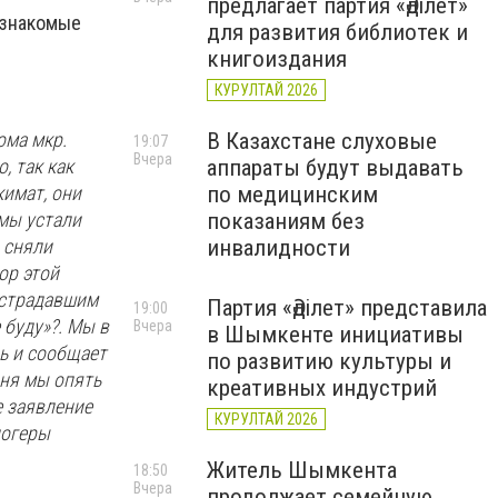
предлагает партия «Әділет»
 знакомые
для развития библиотек и
книгоиздания
КУРУЛТАЙ 2026
ома мкр.
В Казахстане слуховые
19:07
Вчера
, так как
аппараты будут выдавать
кимат, они
по медицинским
мы устали
показаниям без
, сняли
инвалидности
ор этой
острадавшим
Партия «Әділет» представила
19:00
 буду»?. Мы в
Вчера
в Шымкенте инициативы
ь и сообщает
по развитию культуры и
дня мы опять
креативных индустрий
е заявление
КУРУЛТАЙ 2026
логеры
Житель Шымкента
18:50
Вчера
продолжает семейную