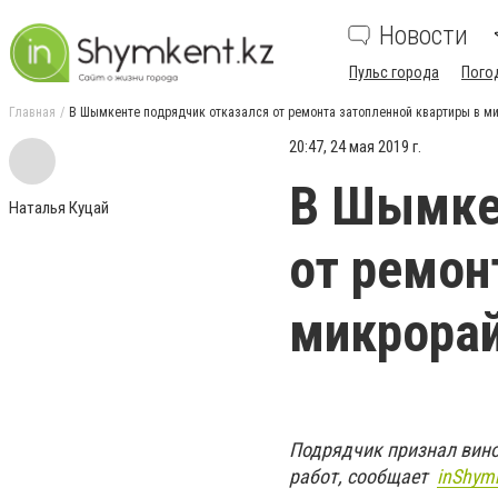
Новости
Пульс города
Пого
Главная
В Шымкенте подрядчик отказался от ремонта затопленной квартиры в м
20:47, 24 мая 2019 г.
В Шымкен
Наталья Куцай
от ремон
микрорай
Подрядчик признал вино
работ, сообщает
inShym