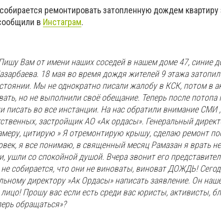
е собирается ремонтировать затопленную дождем квартиру
сообщили в
Инстаграм
.
Пишу Вам от имени наших соседей в нашем доме 47, синие д
азарбаева. 18 мая во время дождя жителей 9 этажа затопило
тоянии. Мы не однократно писали жалобу в КСК, потом в а
ать, но не выполнили своё обещание. Теперь после потопа 
ли писать во все инстанции. На нас обратили внимание СМИ 
ственных, застройщик АО «Ак ордасы». Генеральный директ
амеру, цитирую » Я отремонтирую крышу, сделаю ремонт п
овек, я все понимаю, в священный месяц Рамазан я врать не
, ушли со спокойной душой. Вчера звонит его представител
ь не собирается, что они не виноваты, виноват ДОЖДЬ! Сего
льному директору »Ак Ордасы» написать заявление. Он наш
лицо! Прошу вас если есть среди вас юристы, активисты, б
перь обращаться»?