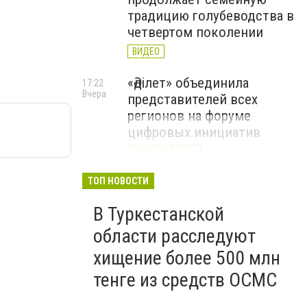
традицию голубеводства в
четвертом поколении
ВИДЕО
«Әділет» объединила
17:22
Вчера
представителей всех
регионов на форуме
цифровых инициатив
КУРУЛТАЙ 2026
В Казахстане назвали
ТОП НОВОСТИ
12:15
Вчера
самые
В Туркестанской
высокооплачиваемые
вакансии июля
области расследуют
хищение более 500 млн
тенге из средств ОСМС