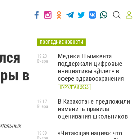
ПОСЛЕДНИЕ НОВОСТИ
лся
Медики Шымкента
19:23
Вчера
поддержали цифровые
иры в
инициативы «Әділет» в
сфере здравоохранения
КУРУЛТАЙ 2026
В Казахстане предложили
19:17
Вчера
изменить правила
оценивания школьников
оительных
«Читающая нация»: что
19:09
Вчера