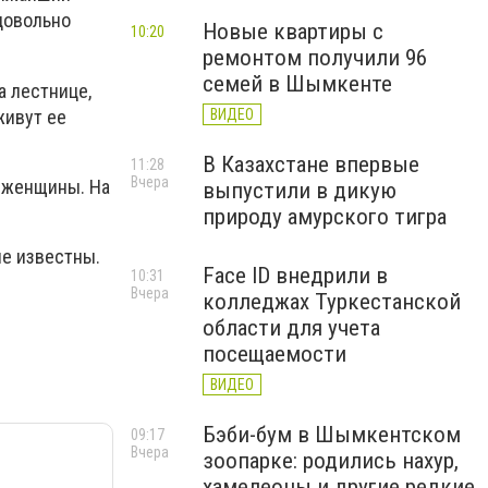
 довольно
Новые квартиры с
10:20
ремонтом получили 96
семей в Шымкенте
а лестнице,
живут ее
ВИДЕО
В Казахстане впервые
11:28
Вчера
ь женщины. На
выпустили в дикую
природу амурского тигра
не известны.
Face ID внедрили в
10:31
Вчера
колледжах Туркестанской
области для учета
посещаемости
ВИДЕО
Бэби-бум в Шымкентском
09:17
Вчера
зоопарке: родились нахур,
хамелеоны и другие редкие