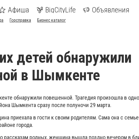
Афиша
BigCityLife
Объявления
да
Горсправка
Бизнес каталог
их детей обнаружили
ной в Шымкенте
кенте обнаружили повешенной. Трагедия произошла в одно
йона Шымкента сразу после полуночи 29 марта.
ина приехала в гости к своим родителям. Сама она с семь
районе города.
по рассказам родных, женщина вышла поздно вечером в б