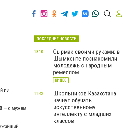
ПОСЛЕДНИЕ НОВОСТИ
Сырмак своими руками: в
18:10
Шымкенте познакомили
молодежь с народным
ремеслом
ВИДЕО
й из
Школьников Казахстана
11:42
начнут обучать
искусственному
ей — с мужем
интеллекту с младших
классов
лижайший