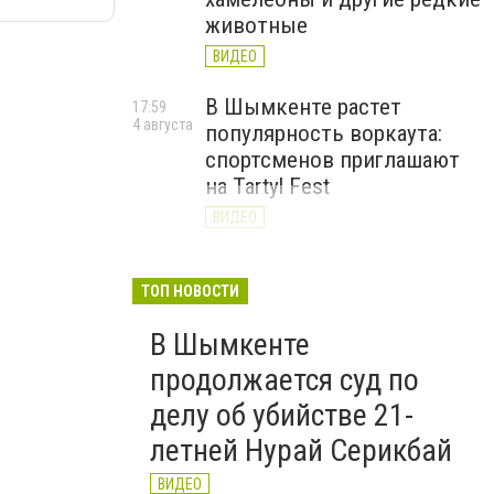
животные
ВИДЕО
В Шымкенте растет
17:59
4 августа
популярность воркаута:
спортсменов приглашают
на Tartyl Fest
ВИДЕО
Туркестанская область
13:10
4 августа
начала подготовку к
ТОП НОВОСТИ
отопительному сезону
В Шымкенте
2026–2027
продолжается суд по
ВИДЕО
делу об убийстве 21-
летней Нурай Серикбай
ВИДЕО