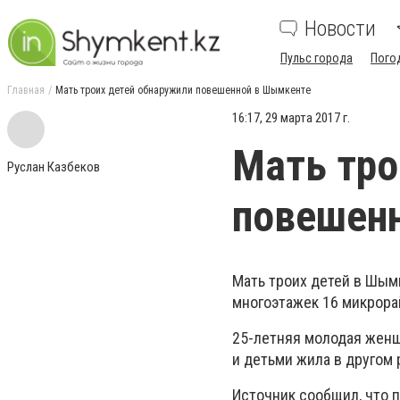
Новости
Пульс города
Пого
Главная
Мать троих детей обнаружили повешенной в Шымкенте
16:17, 29 марта 2017 г.
Мать тро
Руслан Казбеков
повешен
Мать троих детей в Шым
многоэтажек 16 микрора
25-летняя молодая женщ
и детьми жила в другом 
Источник сообщил, что 