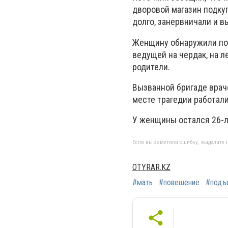
дворовой магазин подкуп
долго, занервничали и в
Женщину обнаружили пов
ведущей на чердак, на л
родители.
Вызванной бригаде врач
месте трагедии работал
У женщины остался 26-л
Если вы заметили ошибку, выделите н
OTYRAR.KZ
#мать
#повешение
#подъ