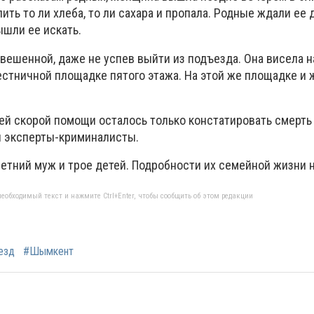
ить то ли хлеба, то ли сахара и пропала. Родные ждали ее
ышли ее искать.
ешенной, даже не успев выйти из подъезда. Она висела н
естничной площадке пятого этажа. На этой же площадке и 
ей скорой помощи осталось только констатировать смерт
и эксперты-криминалисты.
етний муж и трое детей. Подробности их семейной жизни 
еобходимый текст и нажмите Ctrl+Enter, чтобы сообщить об этом редакции
езд
#Шымкент