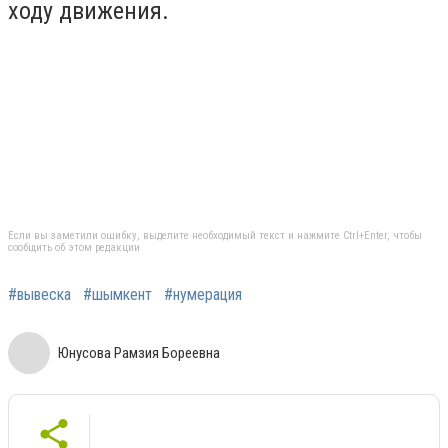
ходу движения.
Если вы заметили ошибку, выделите необходимый текст и нажмите Ctrl+Enter, чтобы
сообщить об этом редакции
#вывеска
#шымкент
#нумерация
Юнусова Рамзия Бореевна