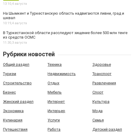
13:10,
4 августа
На Шымкент и Туркестанскую область надвигаются ливни, град и
шквал
10:19,
4 августа
В Туркестанской области расследуют хищение более 500 млн тенге
из средств ОСМС
11:30,
3 августа
Рубрики новостей
Общий раздел
Техника
Здоровье
Туризм
Недвижимость
Транспорт
Строительство
Отдых
Развлечения
Бизнес
Мебель
Спорт
Женский раздел
Интернет
Культура
Экономика
Интерьер
Мода
Кулинария
Услуги
Семья
Путешествия
Работа
Детский раздел