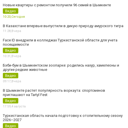
Новые квартиры с ремонтом получили 96 семей в Шымкенте
Видео
10:20,
Сегодня
В Казахстане впервые выпустили в дикую природу амурского тигра
11:28,
Вчера
Face ID внедрили в колледжах Туркестанской области для учета
посещаемости
Видео
10:31,
Вчера
Бэби-бум в Шымкентском зоопарке: родились нахур, хамелеоны и
другие редкие животные
Видео
09:17,
Вчера
В Шымкенте растет популярность воркаута: спортсменов
приглашают на Tartyl Fest
Видео
17:59,
4 августа
Туркестанская область начала подготовку к отопительному сезону
2026–2027
Видео