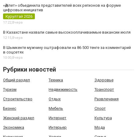
«Әділет» объединила представителей всех регионов на форуме
цифровых инициатив
Курултай 2026
17:22,
Вчера
В Казахстане назвали самые высокооплачиваемые вакансии июля
12:15,
Вчера
В Шымкенте мужчину оштрафовали на 86 500 тенге за комментарий
в соцсетях
10:00,
Вчера
Рубрики новостей
Общий раздел
Техника
Здоровье
Туризм
Недвижимость
Транспорт
Строительство
Отдых
Развлечения
Бизнес
Мебель
Спорт
Женский раздел
Интернет
Культура
Экономика
Интерьер
Мода
Кулинария
Услуги
Семья