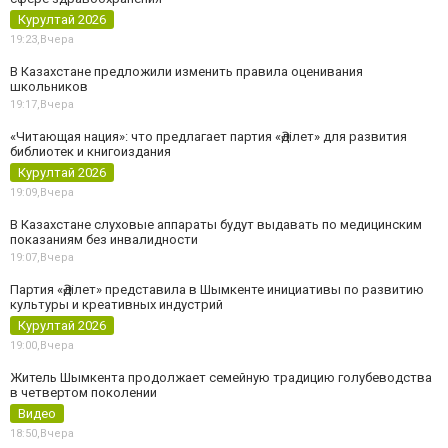
Курултай 2026
19:23,
Вчера
В Казахстане предложили изменить правила оценивания
школьников
19:17,
Вчера
«Читающая нация»: что предлагает партия «Әділет» для развития
библиотек и книгоиздания
Курултай 2026
19:09,
Вчера
В Казахстане слуховые аппараты будут выдавать по медицинским
показаниям без инвалидности
19:07,
Вчера
Партия «Әділет» представила в Шымкенте инициативы по развитию
культуры и креативных индустрий
Курултай 2026
19:00,
Вчера
Житель Шымкента продолжает семейную традицию голубеводства
в четвертом поколении
Видео
18:50,
Вчера