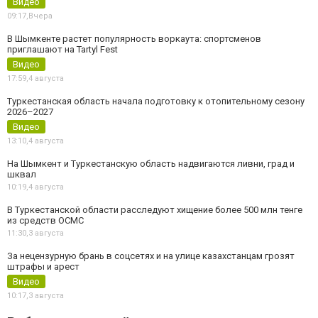
Видео
09:17,
Вчера
В Шымкенте растет популярность воркаута: спортсменов
приглашают на Tartyl Fest
Видео
17:59,
4 августа
Туркестанская область начала подготовку к отопительному сезону
2026–2027
Видео
13:10,
4 августа
На Шымкент и Туркестанскую область надвигаются ливни, град и
шквал
10:19,
4 августа
В Туркестанской области расследуют хищение более 500 млн тенге
из средств ОСМС
11:30,
3 августа
За нецензурную брань в соцсетях и на улице казахстанцам грозят
штрафы и арест
Видео
10:17,
3 августа