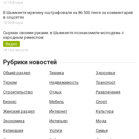
12:15,
Вчера
В Шымкенте мужчину оштрафовали на 86 500 тенге за комментарий
в соцсетях
10:00,
Вчера
Сырмак своими руками: в Шымкенте познакомили молодежь с
народным ремеслом
Видео
18:10,
6 августа
Рубрики новостей
Общий раздел
Техника
Здоровье
Туризм
Недвижимость
Транспорт
Строительство
Отдых
Развлечения
Бизнес
Мебель
Спорт
Женский раздел
Интернет
Культура
Экономика
Интерьер
Мода
Кулинария
Услуги
Семья