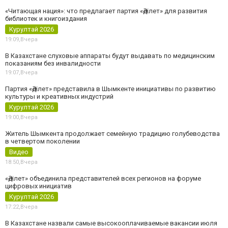
«Читающая нация»: что предлагает партия «Әділет» для развития
библиотек и книгоиздания
Курултай 2026
19:09,
Вчера
В Казахстане слуховые аппараты будут выдавать по медицинским
показаниям без инвалидности
19:07,
Вчера
Партия «Әділет» представила в Шымкенте инициативы по развитию
культуры и креативных индустрий
Курултай 2026
19:00,
Вчера
Житель Шымкента продолжает семейную традицию голубеводства
в четвертом поколении
Видео
18:50,
Вчера
«Әділет» объединила представителей всех регионов на форуме
цифровых инициатив
Курултай 2026
17:22,
Вчера
В Казахстане назвали самые высокооплачиваемые вакансии июля