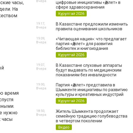
Вчера
ские часы,
цифровые инициативы «Әділет» в
сфере здравоохранения
дели. На
Курултай 2026
жеством
19:17,
В Казахстане предложили изменить
Вчера
правила оценивания школьников
19:09,
«Читающая нация»: что предлагает
Вчера
партия «Әділет» для развития
библиотек и книгоиздания
Курултай 2026
19:07,
В Казахстане слуховые аппараты
ый
Вчера
будут выдавать по медицинским
показаниям без инвалидности
19:00,
Партия «Әділет» представила в
Вчера
Шымкенте инициативы по развитию
ую время
культуры и креативных индустрий
спустя
Курултай 2026
чными.
18:50,
Житель Шымкента продолжает
е нужно
Вчера
семейную традицию голубеводства
х часы
в четвертом поколении
Видео