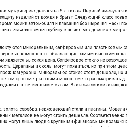
ному критерию делятся на 5 классов. Первый именуется к
т защиту изделий от дождя и брызг. Следующий класс позво
время мойки автомобиля и плавания без ныряния. Часы по
яния с аквалангом на глубину в несколько десятков метров
лектуются минеральным, сапфировым или пластиковым с
фировые компоненты, обладающие самым высоким пока
ом является высокая цена. Сапфировое стекло не разрушае
ость. Царапины и сколы могут появиться, но при этом цел
 прежнем уровне. Минеральное стекло стоит дешевле, но 
В целом хронометры с ними можно смело рассматривать дл
зделия с пластиковым стеклом. В основном ими оснащаю
а, золота, серебра, нержавеющий стали и платины. Модели 
нных металлов не могут стоить дешевле. Соответственно 
з них могут лишь люди с крупными финансовыми возможно