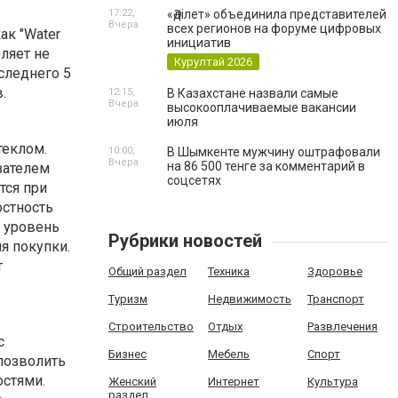
17:22,
«Әділет» объединила представителей
Вчера
всех регионов на форуме цифровых
ак "Water
инициатив
ляет не
Курултай 2026
следнего 5
.
12:15,
В Казахстане назвали самые
Вчера
высокооплачиваемые вакансии
июля
теклом.
10:00,
В Шымкенте мужчину оштрафовали
Вчера
на 86 500 тенге за комментарий в
зателем
соцсетях
тся при
остность
и уровень
Рубрики новостей
я покупки.
т
Общий раздел
Техника
Здоровье
Туризм
Недвижимость
Транспорт
Строительство
Отдых
Развлечения
с
Бизнес
Мебель
Спорт
позволить
стями.
Женский
Интернет
Культура
раздел