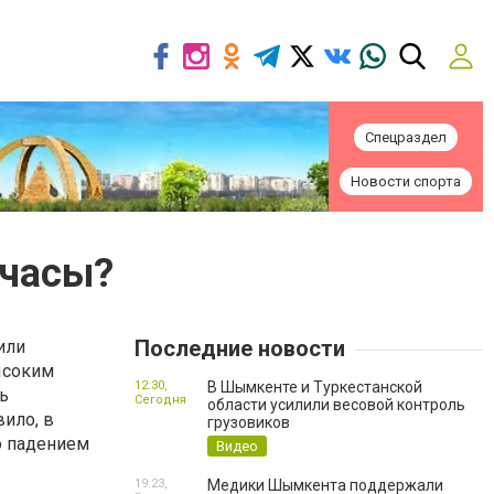
Спецраздел
Новости спорта
 часы?
Последние новости
или
ысоким
12:30,
В Шымкенте и Туркестанской
ь
Сегодня
области усилили весовой контроль
вило, в
грузовиков
о падением
Видео
19:23,
Медики Шымкента поддержали