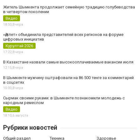
Житель Шымкента продолжает семейную традицию голубеводства
в четвертом поколении
Видео
18:50,
Вчера
«Әділет» объединила представителей всех регионов на форуме
цифровых инициатив
Курултай 2026
17:22,
Вчера
В Казахстане назвали самые высокооплачиваемые вакансии июля
12:15,
Вчера
В Шымкенте мужчину оштрафовали на 86 500 тенге за комментарий
в соцсетях
10:00,
Вчера
Сырмак своими руками: в Шымкенте познакомили молодежь с
народным ремеслом
Видео
18:10,
6 августа
Рубрики новостей
Общий раздел
Техника
Здоровье