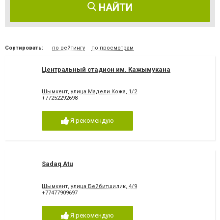
НАЙТИ
Сортировать:
по рейтингу
по просмотрам
Центральный стадион им. Кажымукана
Шымкент, улица Мадели Кожа, 1/2
+77252292698
Я рекомендую
Sadaq Atu
Шымкент, улица Бейбитшилик, 4/9
+77477909697
Я рекомендую