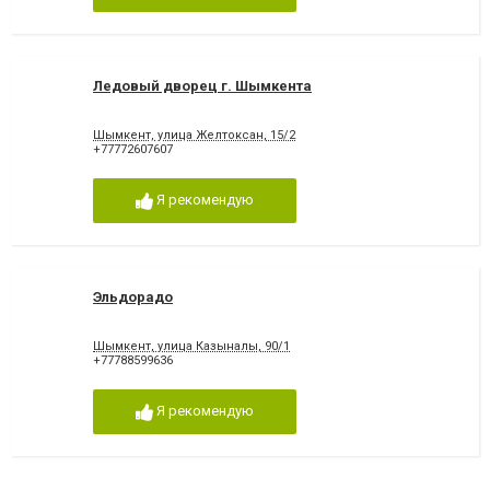
Ледовый дворец г. Шымкента
Шымкент, улица Желтоксан, 15/2
+77772607607
Я рекомендую
Эльдорадо
Шымкент, улица Казыналы, 90/1
+77788599636
Я рекомендую