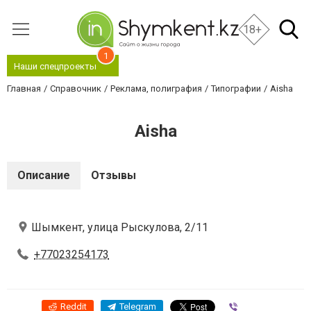
18+
1
Наши спецпроекты
Главная
Справочник
Реклама, полиграфия
Типографии
Aisha
Aisha
Описание
Отзывы
Шымкент, улица Рыскулова, 2/11
+77023254173
Reddit
Telegram
Viber