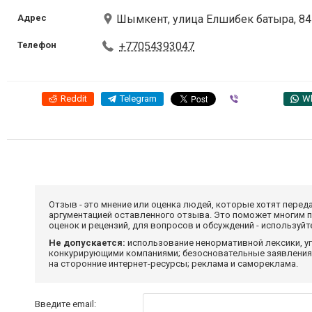
Адрес
Шымкент, улица Елшибек батыра, 84
Телефон
+77054393047
Reddit
Telegram
Viber
W
Отзыв - это мнение или оценка людей, которые хотят перед
аргументацией оставленного отзыва. Это поможет многим 
оценок и рецензий, для вопросов и обсуждений - используй
Не допускается:
использование ненормативной лексики, уг
конкурирующими компаниями; безосновательные заявления,
на сторонние интернет-ресурсы; реклама и самореклама.
Введите email: