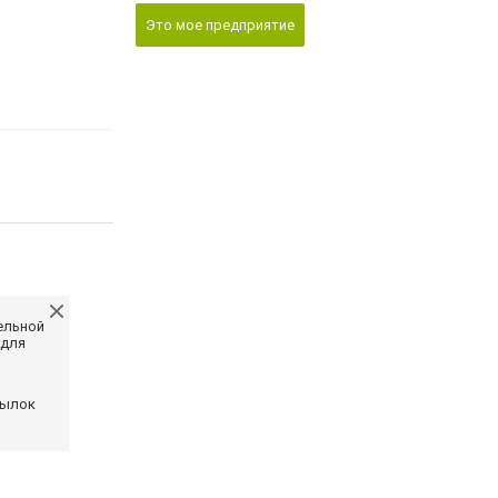
Это мое предприятие
ельной
 для
сылок