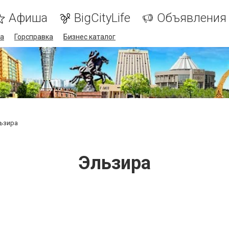
Афиша
BigCityLife
Объявления
а
Горсправка
Бизнес каталог
ьзира
Эльзира