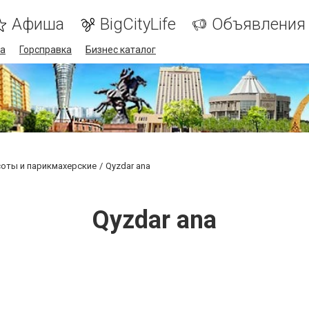
Афиша
BigCityLife
Объявления
а
Горсправка
Бизнес каталог
оты и парикмахерские
Qyzdar ana
Qyzdar ana