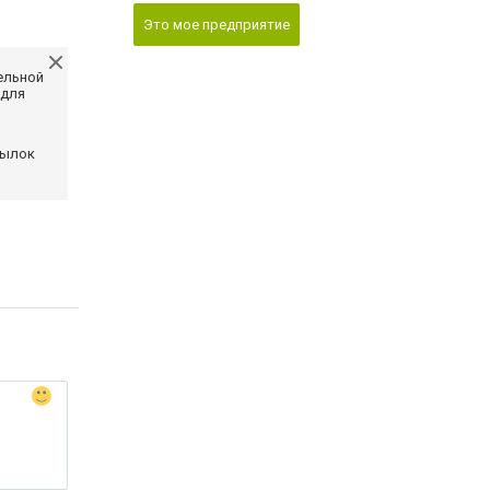
Это мое предприятие
ельной
 для
сылок