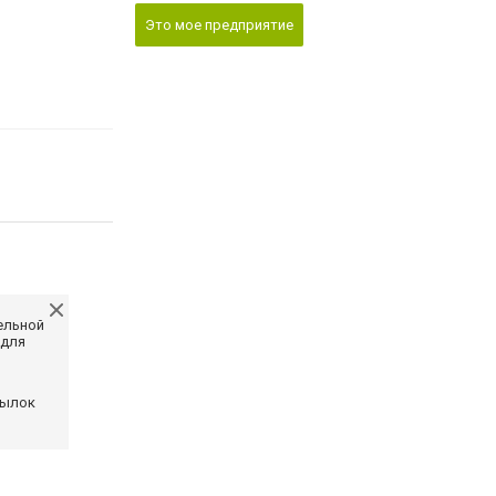
Это мое предприятие
ельной
 для
сылок