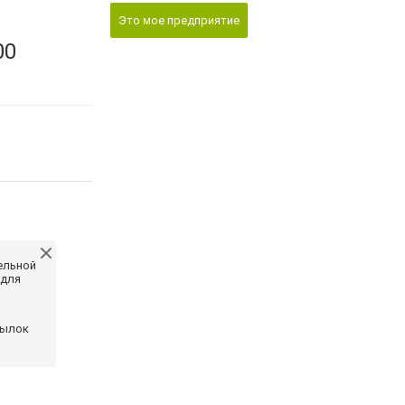
Это мое предприятие
00
ельной
 для
сылок