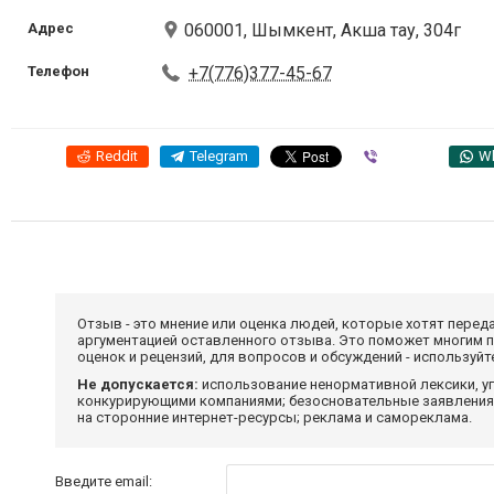
Адрес
060001, Шымкент, Акша тау, 304г
Телефон
+7(776)377-45-67
Reddit
Telegram
Viber
W
Отзыв - это мнение или оценка людей, которые хотят перед
аргументацией оставленного отзыва. Это поможет многим 
оценок и рецензий, для вопросов и обсуждений - используй
Не допускается:
использование ненормативной лексики, уг
конкурирующими компаниями; безосновательные заявления,
на сторонние интернет-ресурсы; реклама и самореклама.
Введите email: