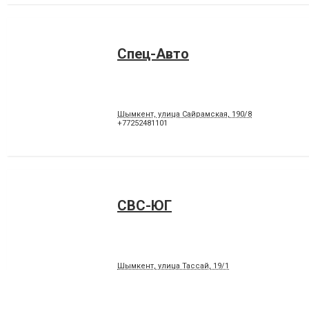
Спец-Авто
Шымкент, улица Сайрамская, 190/8
+77252481101
СВС-ЮГ
Шымкент, улица Тассай, 19/1
+77717719005