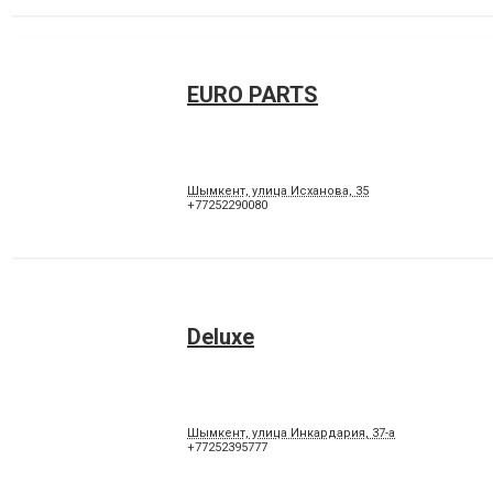
EURO PARTS
Шымкент, улица Исханова, 35
+77252290080
Deluxe
Шымкент, улица Инкардария, 37-а
+77252395777