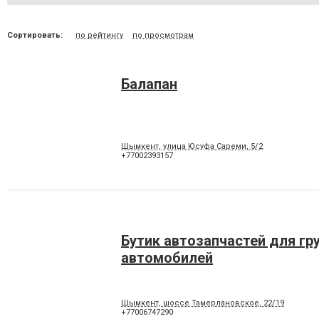
Сортировать:
по рейтингу
по просмотрам
Балапан
Шымкент, улица Юсуфа Сареми, 5/2
+77002393157
Бутик автозапчастей для гр
автомобилей
Шымкент, шоссе Тамерлановское, 22/19
+77006747290