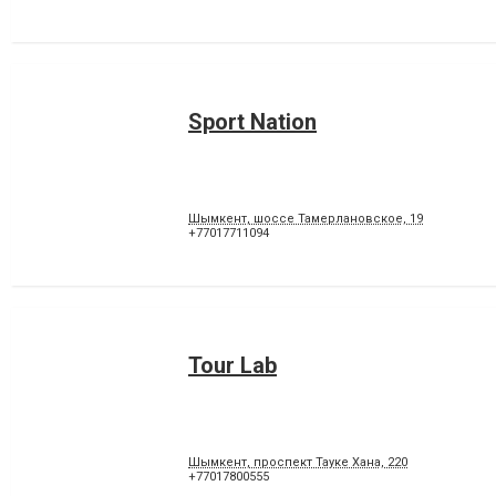
Sport Nation
Шымкент, шоссе Тамерлановское, 19
+77017711094
Tour Lab
Шымкент, проспект Тауке Хана, 220
+77017800555