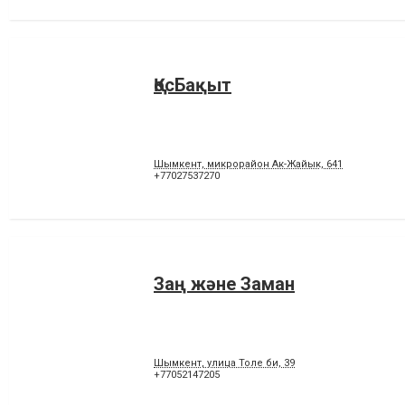
ҚосБақыт
Шымкент, микрорайон Ак-Жайык, 641
+77027537270
Заң және Заман
Шымкент, улица Толе би, 39
+77052147205