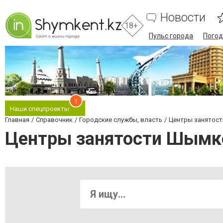
Новости
18+
Пульс города
Погод
1
Наши спецпроекты
Главная
Справочник
Городские службы, власть
Центры занятост
Центры занятости Шымк