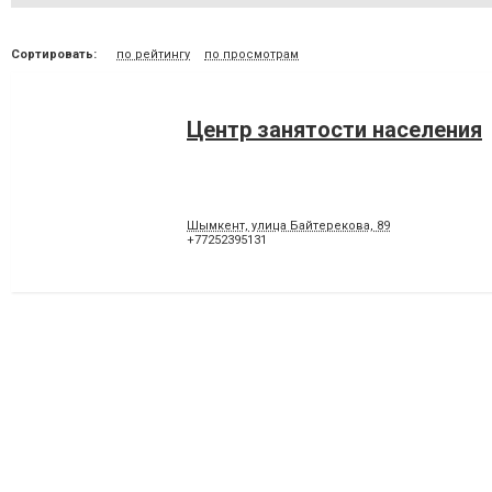
Сортировать:
по рейтингу
по просмотрам
Центр занятости населения
Шымкент, улица Байтерекова, 89
+77252395131