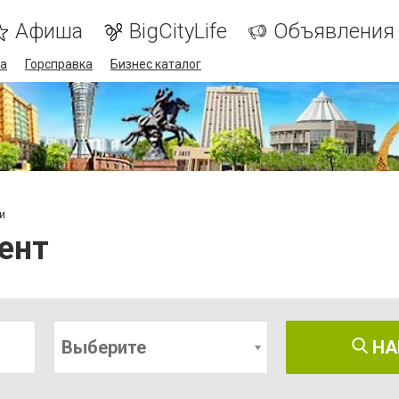
Афиша
BigCityLife
Объявления
а
Горсправка
Бизнес каталог
и
ент
Выберите
НА