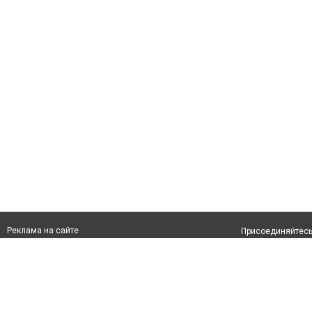
Реклама на сайте
Присоединяйтесь 
Франшиза "CitySites"
info@inshymkent.kz
О проекте
Телефон: +7 (700) 978 78 35
Свидетельство №