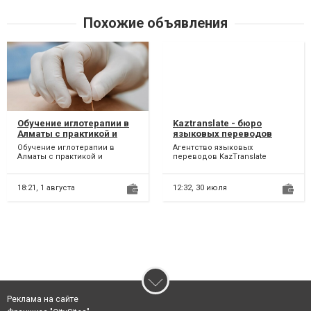
Похожие объявления
Обучение иглотерапии в
Kaztranslate - бюро
Алматы с практикой и
языковых переводов
сертификатом
Шымкент
Обучение иглотерапии в
Агентство языковых
Алматы с практикой и
переводов KazTranslate
сертификатом Группа
предлагает услуги по
обучающихся по трое
письменному и устному
человек. 80%...
переводу с боле...
18:21,
1 августа
12:32,
30 июля
Реклама на сайте