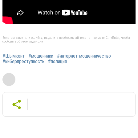
Если вы заметили ошибку, выделите необходимый текст и нажмите Ctrl+Enter, чтобы
сообщить об этом редакции
#Шымкент
#мошенники
#интернет-мошенничество
#киберпреступность
#полиция