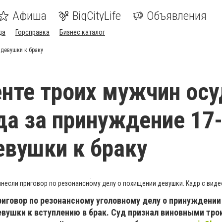
Афиша
BigCityLife
Объявления
да
Горсправка
Бизнес каталог
 девушки к браку
те троих мужчин осу
ода за принуждение 17
евушки к браку
несли приговор по резонансному делу о похищении девушки. Кадр с виде
иговор по резонансному уголовному делу о принуждении
вушки к вступлению в брак. Суд признал виновными тро