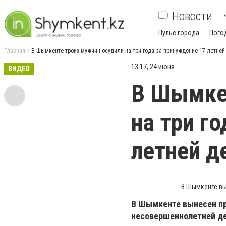
Новости
Пульс города
Пого
Главная
В Шымкенте троих мужчин осудили на три года за принуждение 17-летней
13:17, 24 июня
ВИДЕО
В Шымкен
на три г
летней д
В Шымкенте вы
В Шымкенте вынесен пр
несовершеннолетней де