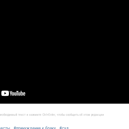
еобходимый текст и нажмите Ctrl+Enter, чтобы сообщить об этом редакции
весты
#принуждение к браку
#суд