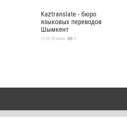
Kaztranslate - бюро
языковых переводов
Шымкент
5
12:32, 30 июля