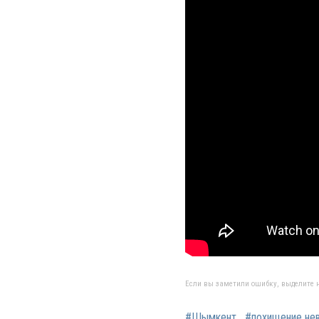
Если вы заметили ошибку, выделите н
#Шымкент
#похищение не