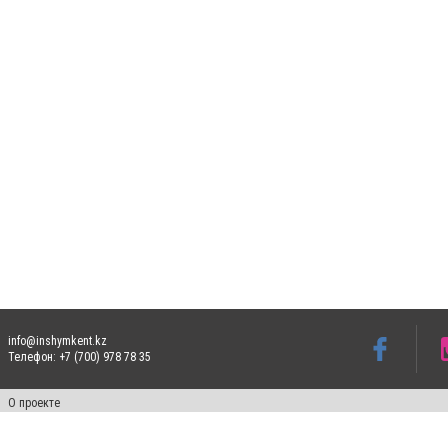
info@inshymkent.kz
Телефон: +7 (700) 978 78 35
О проекте
Свидетельство № 17809-СИ от 26 июля 2019 года