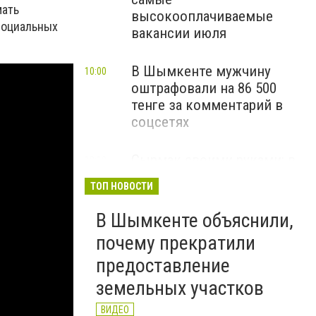
мать
высокооплачиваемые
социальных
вакансии июля
В Шымкенте мужчину
10:00
оштрафовали на 86 500
тенге за комментарий в
соцсетях
Сырмак своими руками: в
18:10
Вчера
Шымкенте познакомили
ТОП НОВОСТИ
молодежь с народным
ремеслом
В Шымкенте объяснили,
ВИДЕО
почему прекратили
предоставление
земельных участков
ВИДЕО