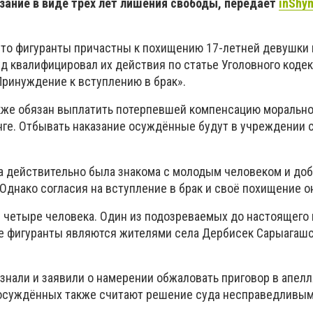
зание в виде трёх лет лишения свободы
, передает
inShy
что фигуранты причастны к похищению 17-летней девушки 
д квалифицировал их действия по статье Уголовного коде
Принуждение к вступлению в брак».
же обязан выплатить потерпевшей компенсацию морально
нге. Отбывать наказание осуждённые будут в учреждении 
а действительно была знакома с молодым человеком и до
 Однако согласия на вступление в брак и своё похищение он
и четыре человека. Один из подозреваемых до настоящего
се фигуранты являются жителями села Дербисек Сарыагашс
знали и заявили о намерении обжаловать приговор в апел
 осуждённых также считают решение суда несправедливым