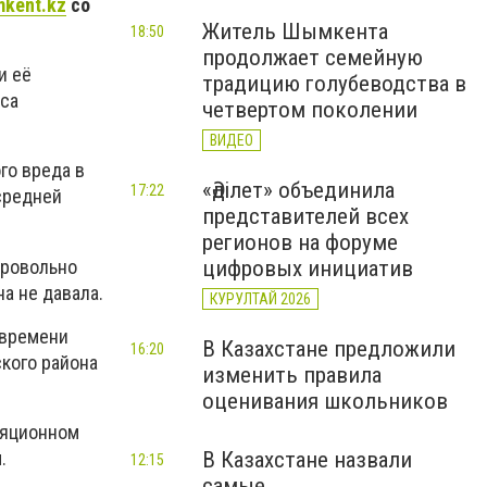
mkent.kz
со
Житель Шымкента
18:50
продолжает семейную
и её
традицию голубеводства в
кса
четвертом поколении
ВИДЕО
го вреда в
«Әділет» объединила
17:22
средней
представителей всех
регионов на форуме
бровольно
цифровых инициатив
а не давала.
КУРУЛТАЙ 2026
 времени
В Казахстане предложили
16:20
кого района
изменить правила
оценивания школьников
ляционном
.
В Казахстане назвали
12:15
самые