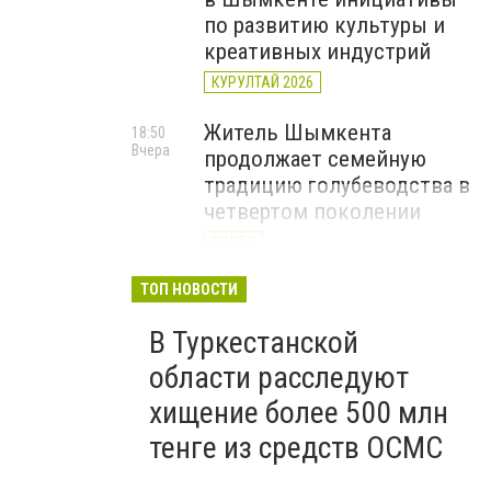
по развитию культуры и
креативных индустрий
КУРУЛТАЙ 2026
Житель Шымкента
18:50
Вчера
продолжает семейную
традицию голубеводства в
четвертом поколении
ВИДЕО
«Әділет» объединила
ТОП НОВОСТИ
17:22
Вчера
представителей всех
В Туркестанской
регионов на форуме
цифровых инициатив
области расследуют
КУРУЛТАЙ 2026
хищение более 500 млн
тенге из средств ОСМС