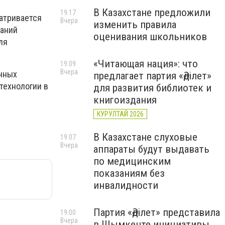
В Казахстане предложили
19:17
матривается
Вчера
изменить правила
таний
оценивания школьников
ля
«Читающая нация»: что
19:09
Вчера
чных
предлагает партия «Әділет»
технологии в
для развития библиотек и
книгоиздания
КУРУЛТАЙ 2026
В Казахстане слуховые
19:07
Вчера
аппараты будут выдавать
по медицинским
показаниям без
инвалидности
Партия «Әділет» представила
19:00
Вчера
в Шымкенте инициативы