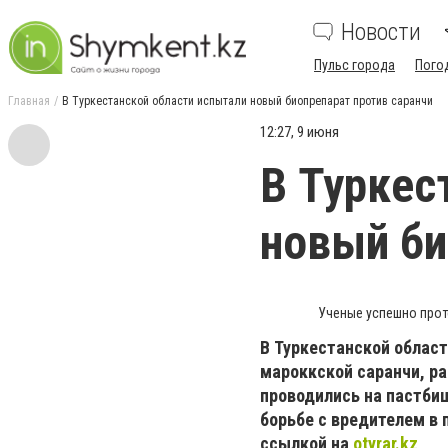
Новости
Пульс города
Пого
Главная
В Туркестанской области испытали новый биопрепарат против саранчи
12:27, 9 июня
В Туркес
новый би
Ученые успешно проте
В Туркестанской облас
мароккской саранчи, р
проводились на пастби
борьбе с вредителем в
ссылкой на
otyrar.kz