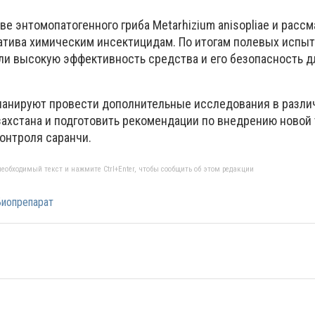
ве энтомопатогенного гриба Metarhizium anisopliae и расс
натива химическим инсектицидам. По итогам полевых испы
и высокую эффективность средства и его безопасность д
ланируют провести дополнительные исследования в разли
захстана и подготовить рекомендации по внедрению новой 
онтроля саранчи.
еобходимый текст и нажмите Ctrl+Enter, чтобы сообщить об этом редакции
иопрепарат