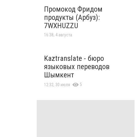
Промокод Фридом
продукты (Арбуз):
7WXHUZZU
16:38, 4 августа
Kaztranslate - бюро
языковых переводов
Шымкент
5
12:32, 30 июля