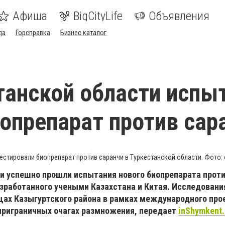
Афиша
BigCityLife
Объявления
да
Горсправка
Бизнес каталог
танской области испы
опрепарат против сар
стировали биопрепарат против саранчи в Туркестанской области. Фото: o
ти успешно прошли испытания нового биопрепарата прот
азработанного учеными Казахстана и Китая. Исследовани
щах Казыгуртского района в рамках международного про
 приграничных очагах размножения, передает
inShymkent