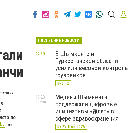
ПОСЛЕДНИЕ НОВОСТИ
тали
В Шымкенте и
12:30
Туркестанской области
анчи
усилили весовой контроль
грузовиков
ВИДЕО
tyrar.kz
Медики Шымкента
19:23
Вчера
ив
поддержали цифровые
я
инициативы «Әділет» в
екта по
сфере здравоохранения
.kz
со
КУРУЛТАЙ 2026