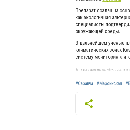
Препарат создан на осно
как экологичная альтер
специалисты подтвердил
окружающей среды.
В дальнейшем ученые п
климатических зонах Ка
систему мониторинга и к
Если вы заметили ошибку, выделите н
#Саранча
#Мароккская
#Б