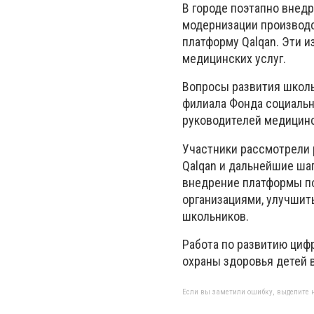
В городе поэтапно внед
модернизации производс
платформу Qalqan. Эти 
медицинских услуг.
Вопросы развития школь
филиала Фонда социальн
руководителей медицинс
Участники рассмотрели 
Qalqan и дальнейшие ша
внедрение платформы п
организациями, улучшит
школьников.
Работа по развитию ци
охраны здоровья детей 
Если вы заметили ошибку, выделите н