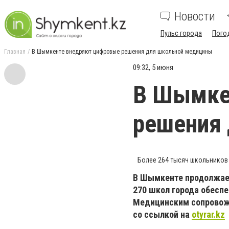
Новости
Пульс города
Пого
Главная
В Шымкенте внедряют цифровые решения для школьной медицины
09:32, 5 июня
В Шымке
решения
Более 264 тысяч школьников
В Шымкенте продолжае
270 школ города обесп
Медицинским сопровожд
со ссылкой на
otyrar.kz