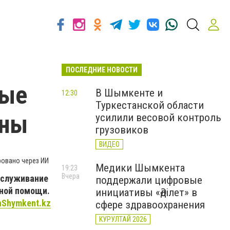
ПОСЛЕДНИЕ НОВОСТИ
вые
В Шымкенте и
12:30
Туркестанской области
ины
усилили весовой контроль
грузовиков
ВИДЕО
овано через ИИ
Медики Шымкента
19:23
Вчера
бслуживание
поддержали цифровые
рной помощи.
инициативы «Әділет» в
nShymkent.kz
сфере здравоохранения
КУРУЛТАЙ 2026