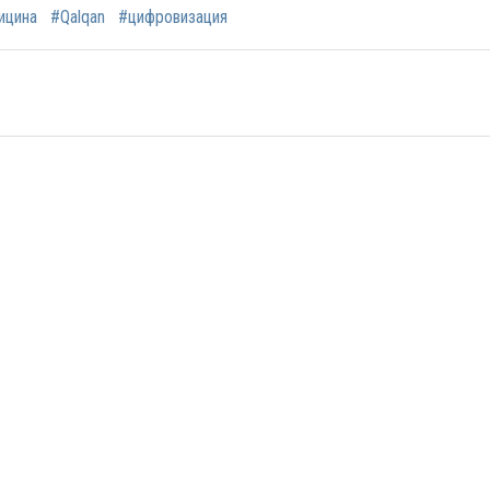
ицина
#Qalqan
#цифровизация