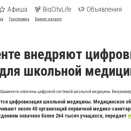
Афиша
BigCityLife
Объявления
да
Горсправка
Бизнес каталог
нте внедряют цифро
 для школьной медиц
 Шымкента охвачены цифровой системой школьной медицины. Визуализир
тся цифровизация школьной медицины. Медицинское о
ечивают около 40 организаций первичной медико-санита
ением охвачено более 264 тысяч учащихся, передает
i