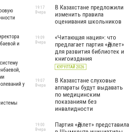
В Казахстане предложили
19:17
фровую
Вчера
изменить правила
ачности
оценивания школьников
иректора
«Читающая нация»: что
19:09
Вчера
баевой и
предлагает партия «Әділет»
для развития библиотек и
книгоиздания
 систему
КУРУЛТАЙ 2026
енбаевой,
ми
В Казахстане слуховые
19:07
болеваний у
Вчера
аппараты будут выдавать
по медицинским
показаниям без
системы
инвалидности
Партия «Әділет» представила
19:00
Вчера
в Шымкенте инициативы