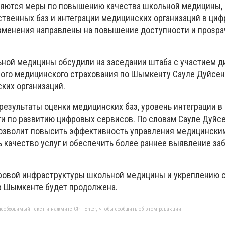
ряются меры по повышению качества школьной медицины,
твенных баз и интеграции медицинских организаций в ци
изменения направлены на повышение доступности и прозр
ной медицины обсудили на заседании штаба с участием д
ого медицинского страхования по Шымкенту Сауле Дуйсен
ких организаций.
результаты оценки медицинских баз, уровень интеграции в
ги по развитию цифровых сервисов. По словам Сауле Дуйс
озволит повысить эффективность управления медицински
ь качество услуг и обеспечить более раннее выявление за
фровой инфраструктуры школьной медицины и укреплению 
в Шымкенте будет продолжена.
еобходимый текст и нажмите Ctrl+Enter, чтобы сообщить об этом редакции