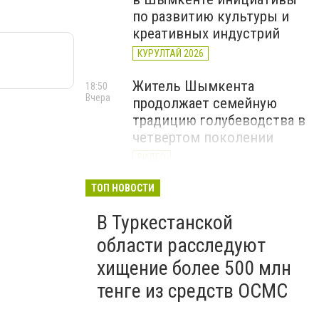
по развитию культуры и
креативных индустрий
КУРУЛТАЙ 2026
Житель Шымкента
18:50
Вчера
продолжает семейную
традицию голубеводства в
четвертом поколении
ВИДЕО
«Әділет» объединила
ТОП НОВОСТИ
17:22
Вчера
представителей всех
В Туркестанской
регионов на форуме
цифровых инициатив
области расследуют
КУРУЛТАЙ 2026
хищение более 500 млн
тенге из средств ОСМС