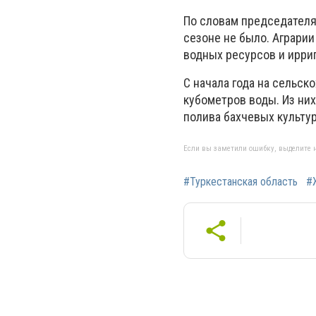
По словам председателя
сезоне не было. Аграри
водных ресурсов и ирриг
С начала года на сельс
кубометров воды. Из ни
полива бахчевых культур
Если вы заметили ошибку, выделите н
#Туркестанская область
#