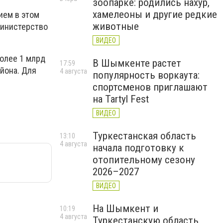
зоопарке: родились нахур,
хамелеоны и другие редкие
ием в этом
животные
Министерство
ВИДЕО
более 1 млрд
В Шымкенте растет
17:59
йона. Для
4 августа
популярность воркаута:
спортсменов приглашают
на Tartyl Fest
ВИДЕО
Туркестанская область
13:10
4 августа
начала подготовку к
отопительному сезону
2026–2027
ВИДЕО
На Шымкент и
10:19
4 августа
Туркестанскую область