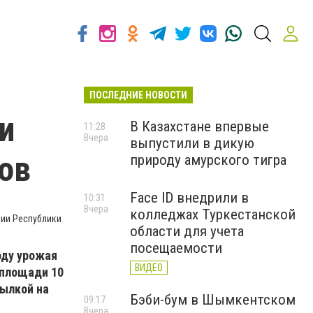
ПОСЛЕДНИЕ НОВОСТИ
и
В Казахстане впервые
11:28
Вчера
выпустили в дикую
ов
природу амурского тигра
Face ID внедрили в
10:31
Вчера
колледжах Туркестанской
ции Республики
области для учета
посещаемости
оду урожая
ВИДЕО
 площади 10
ылкой на
Бэби-бум в Шымкентском
09:17
Вчера