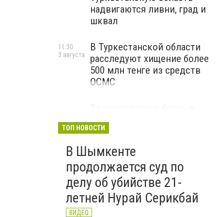
надвигаются ливни, град и
шквал
В Туркестанской области
11:30
3 августа
расследуют хищение более
500 млн тенге из средств
ОСМС
За нецензурную брань в
10:17
3 августа
соцсетях и на улице
ТОП НОВОСТИ
казахстанцам грозят
штрафы и арест
В Шымкенте
ВИДЕО
продолжается суд по
делу об убийстве 21-
летней Нурай Серикбай
ВИДЕО