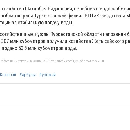
 хозяйства Шакирбоя Раджапова, перебоев с водоснабжен
и поблагодарили Туркестанский филиал РГП «Казводхоз» и 
ации за стабильную подачу воды.
кохозяйственные нужды Туркестанской области направили 
х 307 млн кубометров получили хозяйства Жетысайского ра
 подано 53,8 млн кубометров воды.
еобходимый текст и нажмите Ctrl+Enter, чтобы сообщить об этом редакции
Жетысай
#арбузы
#урожай