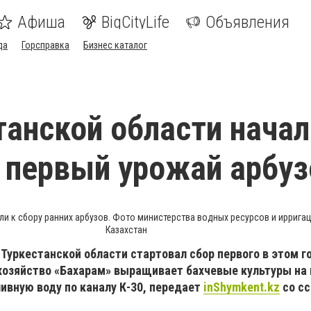
Афиша
BigCityLife
Объявления
да
Горсправка
Бизнес каталог
танской области начал
 первый урожай арбуз
и к сбору ранних арбузов. Фото министерства водных ресурсов и иррига
Казахстан
Туркестанской области стартовал сбор первого в этом г
 хозяйство «Бахарам» выращивает бахчевые культуры на
ливную воду по каналу К-30, передает
inShymkent.kz
со сс