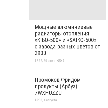
Мощные алюминиевые
радиаторы отопления
«KIBO-500» и «SAIKO-500»
с завода разных цветов от
2900 тг
6
12:32, 30 июля
Промокод Фридом
продукты (Арбуз):
7WXHUZZU
16:38, 4 августа