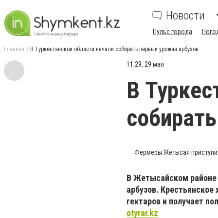
Новости
Пульс города
Пого
Главная
В Туркестанской области начали собирать первый урожай арбузов
11:29, 29 мая
В Туркес
собирать
Фермеры Жетысая приступил
В Жетысайском районе 
арбузов. Крестьянское
гектаров и получает по
otyrar.kz